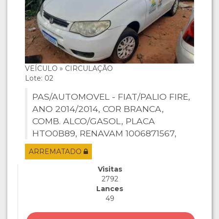
VEÍCULO » CIRCULAÇÃO
Lote: 02
PAS/AUTOMOVEL - FIAT/PALIO FIRE,
ANO 2014/2014, COR BRANCA,
COMB. ALCO/GASOL, PLACA
HTO0B89, RENAVAM 1006871567,
CHASSI 9BD17122LE5935626, MOTOR
ARREMATADO
SEM MOTOR.
Visitas
2792
Lances
49