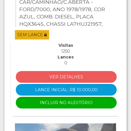
CAR/CAMINHAO/C.ABERTA -
FORD/7000, ANO 1978/1978, COR
AZUL, COMB. DIESEL, PLACA
HQX3645, CHASSI LA7HUJ21957,
MOTOR 2290601603.
SEM LANCE
Visitas
1250
Lances
0
VER DETALHES
LANCE INICIAL: R$ 10.000,00
INCLUIR NO AUDITÓRIO