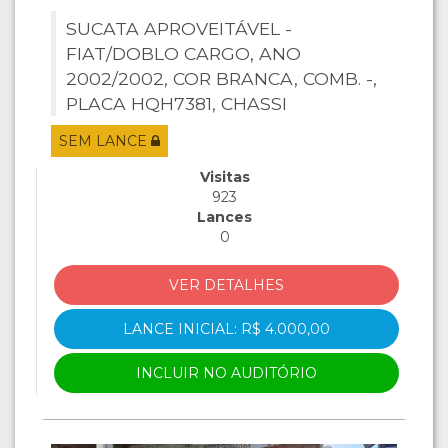
SUCATA APROVEITÁVEL -
FIAT/DOBLO CARGO, ANO
2002/2002, COR BRANCA, COMB. -,
PLACA HQH7381, CHASSI
RECORTADO, MOTOR 5355398.
SEM LANCE
Visitas
923
Lances
0
VER DETALHES
LANCE INICIAL: R$ 4.000,00
INCLUIR NO AUDITÓRIO