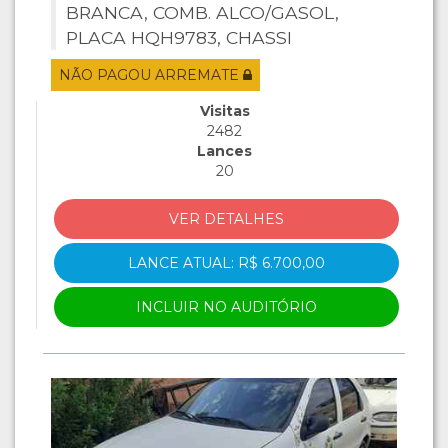
BRANCA, COMB. ALCO/GASOL,
PLACA HQH9783, CHASSI
9BD15822764703285, MOTOR
NÃO PAGOU ARREMATE
146E1011*6430148*.
Visitas
2482
Lances
20
VER DETALHES
LANCE ATUAL: R$ 6.700,00
INCLUIR NO AUDITÓRIO