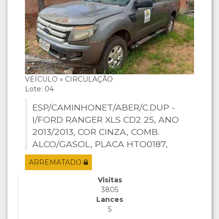
VEÍCULO » CIRCULAÇÃO
Lote: 04
ESP/CAMINHONET/ABER/C.DUP -
I/FORD RANGER XLS CD2 25, ANO
2013/2013, COR CINZA, COMB.
ALCO/GASOL, PLACA HTO0187,
CHASSI 8AFAR22F9DJ132206,
ARREMATADO
MOTOR EV2GDJ132206.
Visitas
3805
Lances
5