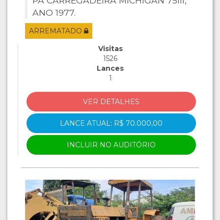
PÁ CARREGADEIRA MICHIGAN 75III,
ANO 1977.
ARREMATADO
Visitas
1526
Lances
1
VER DETALHES
LANCE ATUAL: R$ 70.000,00
INCLUIR NO AUDITÓRIO