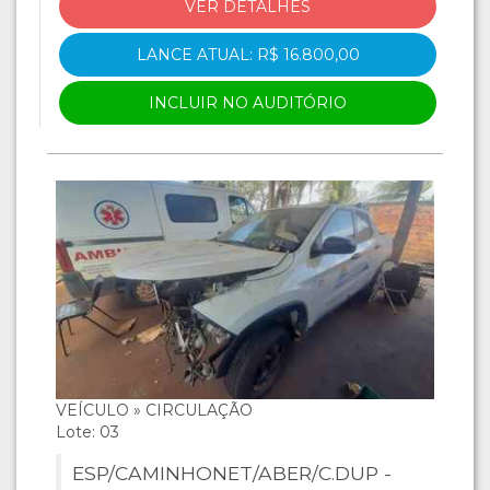
VER DETALHES
LANCE ATUAL: R$ 16.800,00
INCLUIR NO AUDITÓRIO
VEÍCULO » CIRCULAÇÃO
Lote: 03
ESP/CAMINHONET/ABER/C.DUP -