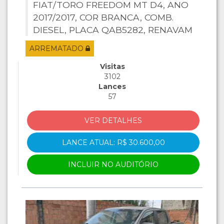
FIAT/TORO FREEDOM MT D4, ANO
2017/2017, COR BRANCA, COMB.
DIESEL, PLACA QAB5282, RENAVAM
1149712527, CHASSI
ARREMATADO
988226125HKB26319, MOTOR SEM
MOTOR.
Visitas
3102
Lances
57
VER DETALHES
LANCE ATUAL: R$ 30.600,00
INCLUIR NO AUDITÓRIO