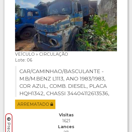
VEÍCULO » CIRCULAÇÃO
Lote: 06
CAR/CAMINHAO/BASCULANTE -
M.B/M.BENZ L1113, ANO 1983/1983,
COR AZUL, COMB. DIESEL, PLACA
HQH1342, CHASSI 34404112613536,
MOTOR NÃO CADASTRADO.
ARREMATADO
Visitas
1621
Lances