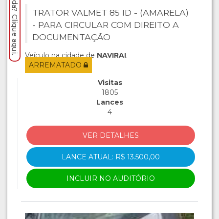
Precisa de ajuda? Clique aqui.
TRATOR VALMET 85 ID - (AMARELA)
- PARA CIRCULAR COM DIREITO A
DOCUMENTAÇÃO
Veículo na cidade de
NAVIRAI
.
ARREMATADO
Visitas
1805
Lances
4
VER DETALHES
LANCE ATUAL: R$ 13.500,00
INCLUIR NO AUDITÓRIO