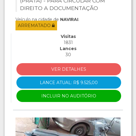
(PRATA) - PARA CIRCULAR COM
DIREITO A DOCUMENTAÇÃO
Veículo na cidade de
NAVIRAI
.
ARREMATADO
Visitas
1831
Lances
30
VER DETALHES
LANCE ATUAL: R$ 9.525,00
INCLUIR NO AUDITÓRIO