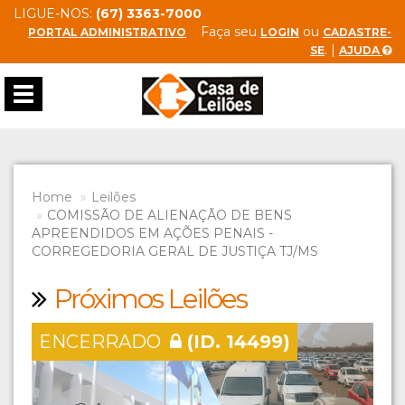
LIGUE-NOS:
(67) 3363-7000
Faça seu
ou
PORTAL ADMINISTRATIVO
LOGIN
CADASTRE-
. |
SE
AJUDA
Toggle
navigation
Home
Leilões
COMISSÃO DE ALIENAÇÃO DE BENS
APREENDIDOS EM AÇÕES PENAIS -
CORREGEDORIA GERAL DE JUSTIÇA TJ/MS
Próximos Leilões
ENCERRADO
(ID. 14499)