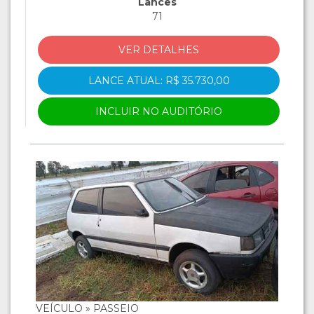
Lances
71
VER DETALHES
LANCE ATUAL: R$ 35.730,00
INCLUIR NO AUDITÓRIO
VEÍCULO » PASSEIO