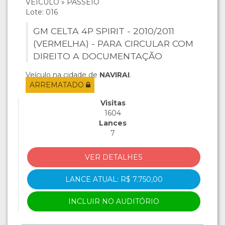
VEÍCULO » PASSEIO
Lote: 016
GM CELTA 4P SPIRIT - 2010/2011
(VERMELHA) - PARA CIRCULAR COM
DIREITO A DOCUMENTAÇÃO
Veículo na cidade de
NAVIRAI
.
ARREMATADO
Visitas
1604
Lances
7
VER DETALHES
LANCE ATUAL: R$ 7.750,00
INCLUIR NO AUDITÓRIO