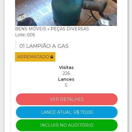
BENS MÓVEIS » PEÇAS DIVERSAS
Lote: 005
01 LAMPIÃO A GAS
ARREMATADO
Visitas
226
Lances
5
VER DETALHES
LANCE ATUAL: R$ 70,00
INCLUIR NO AUDITÓRIO