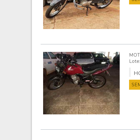
MOT
Lote
H
SE