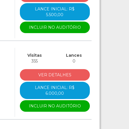
LANCE INICIAL: R$
5.500,00
INCLUIR NO AUDITÓRIO
Visitas
Lances
355
0
VER DETALHES
LANCE INICIAL: R$
6.000,00
INCLUIR NO AUDITÓRIO