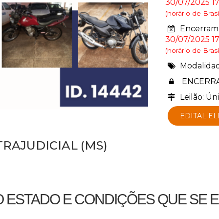
30/07/2025 1
(horário de Brasíl
Encerrame
30/07/2025 17
(horário de Brasíl
Modalida
ENCERR
Leilão: Ún
EDITAL E
TRAJUDICIAL (MS)
O ESTADO E CONDIÇÕES QUE SE 