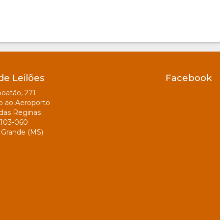
de Leilões
Facebook
oatão, 271
o ao Aeroporto
das Reginas
103-060
Grande (MS)