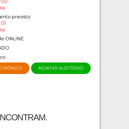
7:00
ia)
nto previsto:
:01
ia)
de ONLINE
ADO
ico
LETRÔNICO
MONTAR AUDITÓRIO
ENCONTRAM.