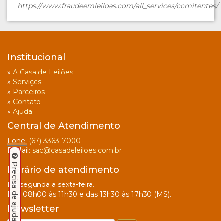
https://www.fraudeemleiloes.com/all_services/comitentes/
Institucional
»
A Casa de Leilões
»
Serviços
»
Parceiros
»
Contato
»
Ajuda
Central de Atendimento
Fone:
(67) 3363-7000
E-Mail:
sac@casadeleiloes.com.br
Precisa de ajuda? Clique aqui.
Horário de atendimento
De segunda a sexta-feira.
Das 08h00 às 11h30 e das 13h30 às 17h30 (MS).
Newsletter