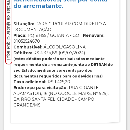
Precisa de ajuda? Clique aqui.
do arrematante.
Situação:
PARA CIRCULAR COM DIREITO A
DOCUMENTAÇÃO
Placa:
PQI8H55 / GOIÂNIA - GO |
Renavam:
01052524670 |
Combustível:
ÁLCOOL/GASOLINA
Débitos:
R$ 4.334,89 (09/07/2024)
(estes débitos poderão ser baixados mediante
requerimento do arrematante junto ao DETRAN do
seu Estado, mediante apresentação dos
documentos requeridos para os devidos fins)
Taxa adicional:
R$ 1.465,20
Endereço para visitação:
RUA GIGANTE
ADAMASTOR, 16 (NO GOOGLE MAPS, Nº 929),
BAIRRO SANTA FELICIDADE - CAMPO
GRANDE/MS