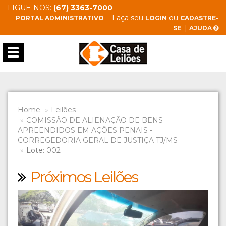
LIGUE-NOS:
(67) 3363-7000
Faça seu
ou
PORTAL ADMINISTRATIVO
LOGIN
CADASTRE-
. |
SE
AJUDA
Toggle
navigation
Home
Leilões
COMISSÃO DE ALIENAÇÃO DE BENS
APREENDIDOS EM AÇÕES PENAIS -
CORREGEDORIA GERAL DE JUSTIÇA TJ/MS
Lote: 002
Próximos Leilões
Previous
Next