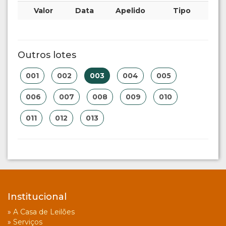
Valor
Data
Apelido
Tipo
Outros lotes
001
002
003
004
005
006
007
008
009
010
011
012
013
Institucional
»
A Casa de Leilões
»
Serviços