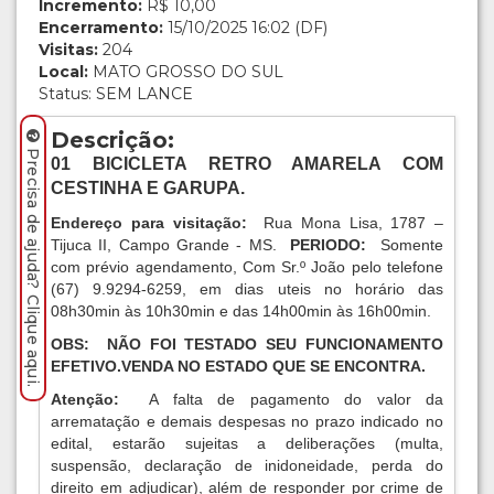
Incremento:
R$ 10,00
Encerramento:
15/10/2025 16:02 (DF)
Visitas:
204
Local:
MATO GROSSO DO SUL
Status: SEM LANCE
Descrição:
Precisa de ajuda? Clique aqui.
01 BICICLETA RETRO AMARELA COM
CESTINHA E GARUPA
.
Endereço para visitação:
Rua Mona Lisa, 1787 –
Tijuca II, Campo Grande - MS.
PERIODO:
Somente
com prévio agendamento, Com Sr.º João pelo telefone
(67) 9.9294-6259, em dias uteis no horário das
08h30min às 10h30min e das 14h00min às 16h00min.
OBS:
NÃO FOI TESTADO SEU FUNCIONAMENTO
EFETIVO.VENDA NO ESTADO QUE SE ENCONTRA.
Atenção:
A falta de pagamento do valor da
arrematação e demais despesas no prazo indicado no
edital, estarão sujeitas a deliberações (multa,
suspensão, declaração de inidoneidade, perda do
direito em adjudicar), além de responder por crime de