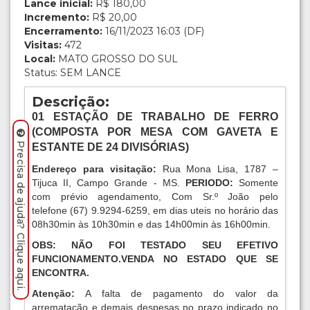
Lance inicial:
R$ 180,00
Incremento:
R$ 20,00
Encerramento:
16/11/2023 16:03 (DF)
Visitas:
472
Local:
MATO GROSSO DO SUL
Status: SEM LANCE
Descrição:
01 ESTAÇÃO DE TRABALHO DE FERRO
(COMPOSTA POR MESA COM GAVETA E
Precisa de ajuda? Clique aqui.
ESTANTE DE 24 DIVISÓRIAS)
Endereço para visitação:
Rua Mona Lisa, 1787 –
Tijuca II, Campo Grande - MS.
PERIODO:
Somente
com prévio agendamento, Com Sr.º João pelo
telefone (67) 9.9294-6259, em dias uteis no horário das
08h30min às 10h30min e das 14h00min às 16h00min.
OBS:
NÃO FOI TESTADO SEU EFETIVO
FUNCIONAMENTO.VENDA NO ESTADO QUE SE
ENCONTRA.
Atenção:
A falta de pagamento do valor da
arrematação e demais despesas no prazo indicado no