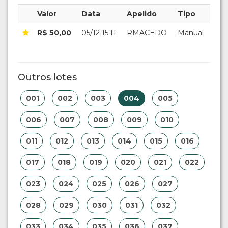
Valor
Data
Apelido
Tipo
R$ 50,00
05/12 15:11
RMACEDO
Manual
Outros lotes
001
002
003
004
005
006
007
008
009
010
011
012
013
014
015
016
017
018
019
020
021
022
023
024
025
026
027
028
029
030
031
032
033
034
035
036
037