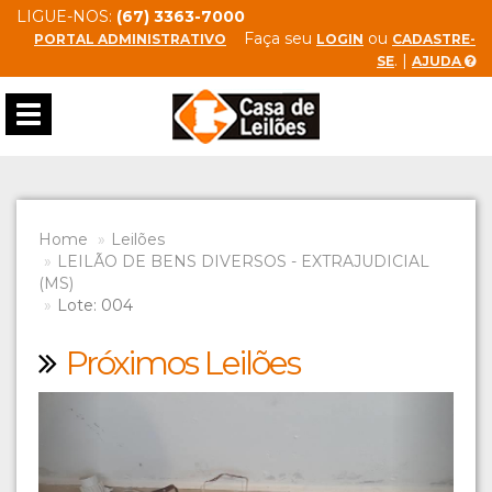
LIGUE-NOS:
(67) 3363-7000
Faça seu
ou
PORTAL ADMINISTRATIVO
LOGIN
CADASTRE-
. |
SE
AJUDA
Toggle
navigation
Home
Leilões
LEILÃO DE BENS DIVERSOS - EXTRAJUDICIAL
(MS)
Lote: 004
Próximos Leilões
Previous
Next