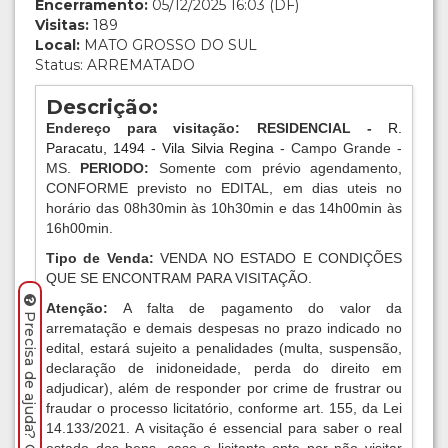
Encerramento:
05/12/2025 16:03 (DF)
Visitas:
189
Local:
MATO GROSSO DO SUL
Status: ARREMATADO
Descrição:
Endereço para visitação: RESIDENCIAL -
R.
Paracatu, 1494 - Vila Silvia Regina
- Campo Grande -
MS.
PERIODO:
Somente com prévio agendamento,
CONFORME previsto no EDITAL, em dias uteis no
horário das 08h30min às 10h30min e das 14h00min às
16h00min.
Tipo de Venda:
VENDA NO ESTADO E CONDIÇÕES
QUE SE ENCONTRAM PARA VISITAÇÃO.
Atenção:
A falta de pagamento do valor da
Precisa de ajuda? Clique aqui.
arrematação e demais despesas no prazo indicado no
edital, estará sujeito a penalidades (multa, suspensão,
declaração de inidoneidade, perda do direito em
adjudicar), além de responder por crime de frustrar ou
fraudar o processo licitatório, conforme art. 155, da Lei
14.133/2021. A visitação é essencial para saber o real