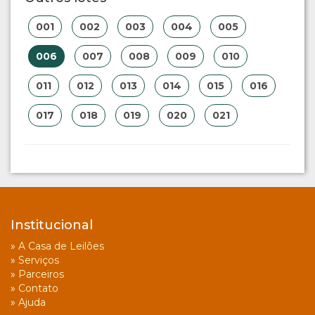
001
002
003
004
005
006
007
008
009
010
011
012
013
014
015
016
017
018
019
020
021
Institucional
»
A Casa de Leilões
»
Serviços
»
Parceiros
»
Contato
»
Ajuda