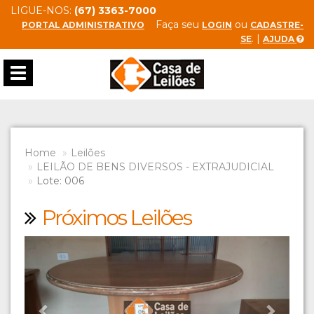
LIGUE-NOS:
(67) 3363-7000
Faça seu
ou
PORTAL ADMINISTRATIVO
LOGIN
CADASTRE-
. |
SE
AJUDA
Toggle
navigation
Home
Leilões
LEILÃO DE BENS DIVERSOS - EXTRAJUDICIAL
Lote: 006
Próximos Leilões
Previous
Next