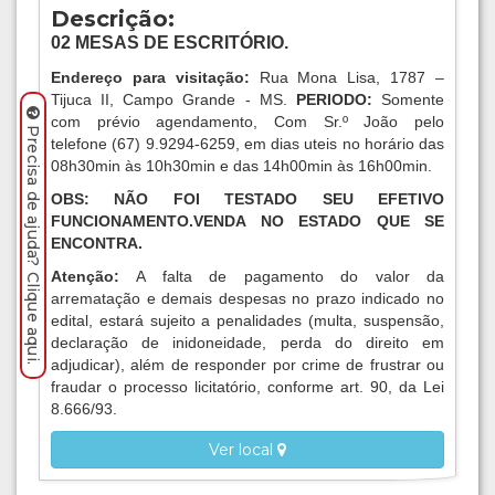
Descrição:
02 MESAS DE ESCRITÓRIO
.
Endereço para visitação:
Rua Mona Lisa, 1787 –
Tijuca II, Campo Grande - MS.
PERIODO:
Somente
com prévio agendamento, Com Sr.º João pelo
Precisa de ajuda? Clique aqui.
telefone (67) 9.9294-6259, em dias uteis no horário das
08h30min às 10h30min e das 14h00min às 16h00min.
OBS: NÃO FOI TESTADO SEU EFETIVO
FUNCIONAMENTO.VENDA NO ESTADO QUE SE
ENCONTRA.
Atenção:
A falta de pagamento do valor da
arrematação e demais despesas no prazo indicado no
edital, estará sujeito a penalidades (multa, suspensão,
declaração de inidoneidade, perda do direito em
adjudicar), além de responder por crime de frustrar ou
fraudar o processo licitatório, conforme art. 90, da Lei
8.666/93.
Ver local