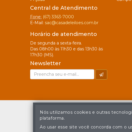
Central de Atendimento
Fone:
(67) 3363-7000
E-Mail:
sac@casadeleiloes.com.br
Horário de atendimento
De segunda a sexta-feira.
Das 08h00 às 11h30 e das 13h30 às
17h30 (MS).
Newsletter
Nós utilizamos cookies e outras tecnolog
plataforma.
A cópia ou reprodu
Ao usar esse site você concorda com o us