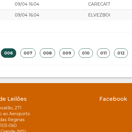
09/04 16:04
CARECA17
09/04 16:04
ELVEZBOI
006
007
008
009
010
011
012
de Leilões
Facebook
oatão, 271
o ao Aeroporto
das Reginas
103-060
Grande (MS)