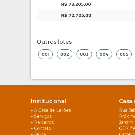
R$ 73.205,00
R$ 72.705,00
Outros lotes
001
002
003
004
005
Institucional
Casa 
»
A Casa de Leilões
Rua Jab
»
Serviços
Próxim
»
Parceiros
Jardim 
»
Contato
CEP 79
»
Ajuda
Campo 