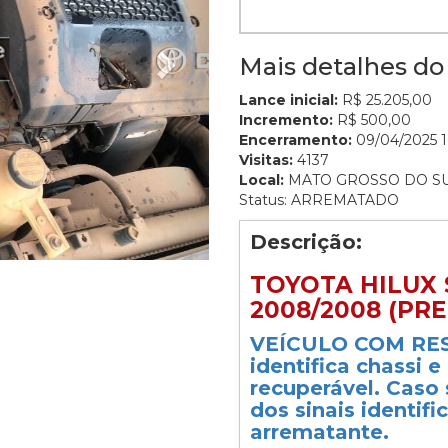
Mais detalhes do 
Lance inicial:
R$ 25.205,00
Incremento:
R$ 500,00
Encerramento:
09/04/2025 1
Visitas:
4137
Local:
MATO GROSSO DO S
Status: ARREMATADO
Descrição:
TOYOTA HILUX 
2008/2008 (PRE
VEÍCULO COM RES
identifica chassi 
recuperável. Caso
dos sinais identif
arrematante.