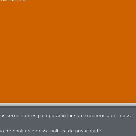
ias semelhantes para possibilitar sua experiência em nossa
© Casa de Leilões - Todos os direitos reservados
ção não autorizada do conteúdo deste site poderá acarretar em pena
o de cookies e nossa política de privacidade.