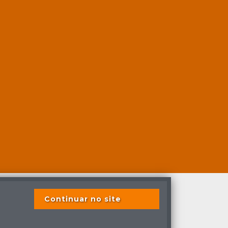
Continuar no site
s previstas em lei.