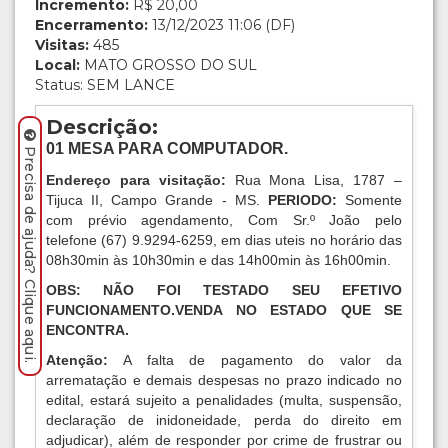
Incremento:
R$ 20,00
Encerramento:
13/12/2023 11:06 (DF)
Visitas:
485
Local:
MATO GROSSO DO SUL
Status: SEM LANCE
Descrição:
01 MESA PARA COMPUTADOR
.
Precisa de ajuda? Clique aqui.
Endereço para visitação:
Rua Mona Lisa, 1787 –
Tijuca II, Campo Grande - MS.
PERIODO:
Somente
com prévio agendamento, Com Sr.º João pelo
telefone (67) 9.9294-6259, em dias uteis no horário das
08h30min às 10h30min e das 14h00min às 16h00min.
OBS:
NÃO FOI TESTADO SEU EFETIVO
FUNCIONAMENTO.VENDA NO ESTADO QUE SE
ENCONTRA.
Atenção:
A falta de pagamento do valor da
arrematação e demais despesas no prazo indicado no
edital, estará sujeito a penalidades (multa, suspensão,
declaração de inidoneidade, perda do direito em
adjudicar), além de responder por crime de frustrar ou