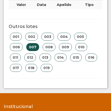
Valor
Data
Apelido
Tipo
Outros lotes
001
002
003
004
005
006
007
008
009
010
011
012
013
014
015
016
017
018
019
Institucional