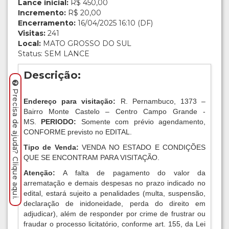
Lance inicial:
R$ 450,00
Incremento:
R$ 20,00
Encerramento:
16/04/2025 16:10 (DF)
Visitas:
241
Local:
MATO GROSSO DO SUL
Status: SEM LANCE
Descrição:
Precisa de ajuda? Clique aqui.
Endereço para visitação:
R. Pernambuco, 1373 –
Bairro Monte Castelo – Centro Campo Grande -
MS.
PERIODO:
Somente com prévio agendamento,
CONFORME previsto no EDITAL.
Tipo de Venda:
VENDA NO ESTADO E CONDIÇÕES
QUE SE ENCONTRAM PARA VISITAÇÃO.
Atenção:
A falta de pagamento do valor da
arrematação e demais despesas no prazo indicado no
edital, estará sujeito a penalidades (multa, suspensão,
declaração de inidoneidade, perda do direito em
adjudicar), além de responder por crime de frustrar ou
fraudar o processo licitatório, conforme art. 155, da Lei