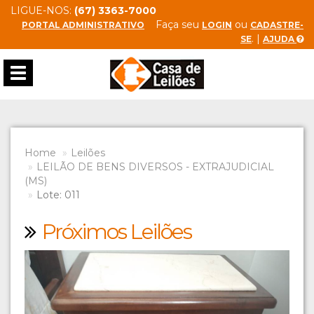
LIGUE-NOS:
(67) 3363-7000
Faça seu
ou
PORTAL ADMINISTRATIVO
LOGIN
CADASTRE-
. |
SE
AJUDA
Toggle
navigation
Home
Leilões
LEILÃO DE BENS DIVERSOS - EXTRAJUDICIAL
(MS)
Lote: 011
Próximos Leilões
Previous
Next