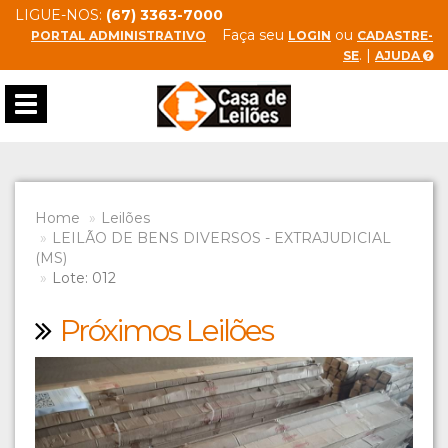
LIGUE-NOS:
(67) 3363-7000
Faça seu
ou
PORTAL ADMINISTRATIVO
LOGIN
CADASTRE-
. |
SE
AJUDA
Toggle
navigation
Home
Leilões
LEILÃO DE BENS DIVERSOS - EXTRAJUDICIAL
(MS)
Lote: 012
Próximos Leilões
Previous
Next