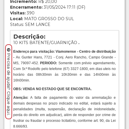
Incremento:
R$ 20,00
Encerramento:
31/05/2024 17:11 (DF)
Visitas:
390
Local:
MATO GROSSO DO SUL
Status: SEM LANCE
Descrição:
10 KITS BATENTE/GUARNIÇÃO
.
Endereço para visitação: Viamonense - Centro de distribuição
Precisa de ajuda? Clique aqui.
-
Av. Gunter Hans, 7721 - Conj. Aero Rancho, Campo Grande -
MS, 79097-452.
PERIODO:
Somente com prévio agendamento,
Com Sr.º Rodolfo pelo telefone (67) 3327-1800, em dias uteis no
horário das 08h30min às 10h30min e das 14h00min às
16h00min.
OBS: VENDA NO ESTADO QUE SE ENCONTRA.
Atenção:
A falta de pagamento do valor da arrematação e
demais despesas no prazo indicado no edital, estará sujeito a
penalidades (multa, suspensão, declaração de inidoneidade,
perda do direito em adjudicar), além de responder por crime de
frustrar ou fraudar o processo licitatório, conforme art. 90, da Lei
8.666/93.