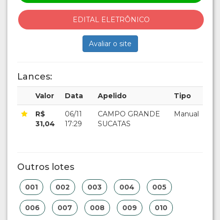
EDITAL ELETRÔNICO
Avaliar o site
Lances:
Valor
Data
Apelido
Tipo
R$
06/11
CAMPO GRANDE
Manual
31,04
17:29
SUCATAS
Outros lotes
001
002
003
004
005
006
007
008
009
010