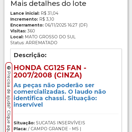
Mais detalhes do lote
Lance inicial:
R$ 31,04
Incremento:
R$ 3,10
Encerramento:
06/11/2025 16:27 (DF)
Visitas:
360
Local:
MATO GROSSO DO SUL
Status: ARREMATADO
Descrição:
HONDA CG125 FAN -
2007/2008 (CINZA)
Precisa de ajuda? Clique aqui.
As peças não poderão ser
comercializadas. O laudo não
identifica chassi. Situação:
inservível
Situação:
SUCATAS INSERVÍVEIS
Placa:
/ CAMPO GRANDE - MS |