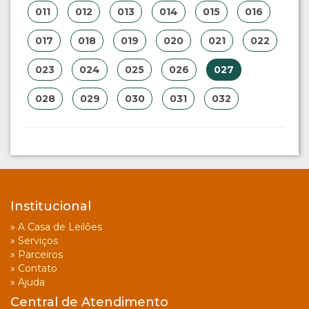
011
012
013
014
015
016
017
018
019
020
021
022
023
024
025
026
027
028
029
030
031
032
Institucional
»
A Casa de Leilões
»
Serviços
»
Parceiros
»
Contato
»
Ajuda
Central de Atendimento