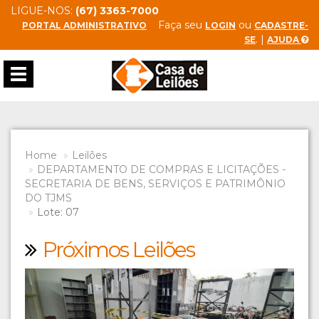
LIGUE-NOS:
(67) 3363-7000
Faça seu
ou
PORTAL ADMINISTRATIVO
LOGIN
CADASTRE-
. |
SE
AJUDA
Toggle
navigation
Home
Leilões
DEPARTAMENTO DE COMPRAS E LICITAÇÕES -
SECRETARIA DE BENS, SERVIÇOS E PATRIMÔNIO
DO TJMS
Lote: 07
Próximos Leilões
Previous
Next