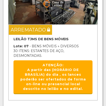
ARREMATADO
LEILÃO TJMS DE BENS MÓVEIS
Lote: 07
- BENS MÓVEIS » DIVERSOS
30 ITENS: ESTANTES DE AÇO,
DESMONTADAS.
ATENÇÃO:
A partir das (HORÁRIO DE
BRASÍLIA) do dia , os lances
poderão ser ofertados de forma
on-line ou presencial local
descrito no leilão e no edital.