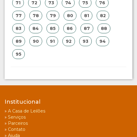
71
72
73
74
75
76
77
78
79
80
81
82
83
84
85
86
87
88
89
90
91
92
93
94
95
Institucional
»
A Casa de Leilões
»
Serviços
»
Parceiros
»
Contato
»
Ajuda