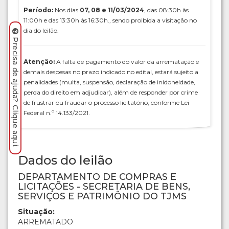
Período:
Nos dias
07, 08 e 11/03/2024
, das 08:30h às
11:00h e das 13:30h às 16:30h., sendo proibida a visitação no
dia do leilão.
Precisa de ajuda? Clique aqui.
Atenção:
A falta de pagamento do valor da arrematação e
demais despesas no prazo indicado no edital, estará sujeito a
penalidades (multa, suspensão, declaração de inidoneidade,
perda do direito em adjudicar), além de responder por crime
de frustrar ou fraudar o processo licitatório, conforme Lei
Federal n.º 14.133/2021.
Dados do leilão
DEPARTAMENTO DE COMPRAS E
LICITAÇÕES - SECRETARIA DE BENS,
SERVIÇOS E PATRIMÔNIO DO TJMS
Situação:
ARREMATADO