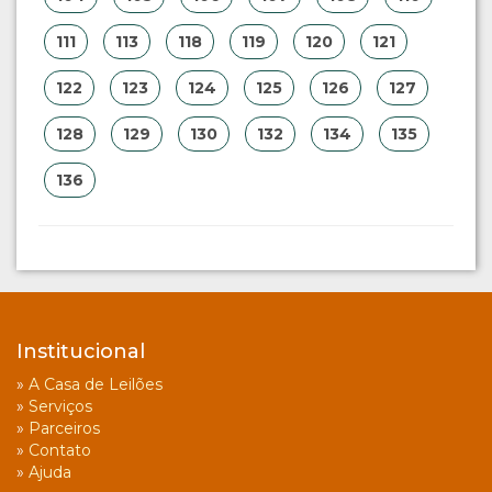
111
113
118
119
120
121
122
123
124
125
126
127
128
129
130
132
134
135
136
Institucional
»
A Casa de Leilões
»
Serviços
»
Parceiros
»
Contato
»
Ajuda