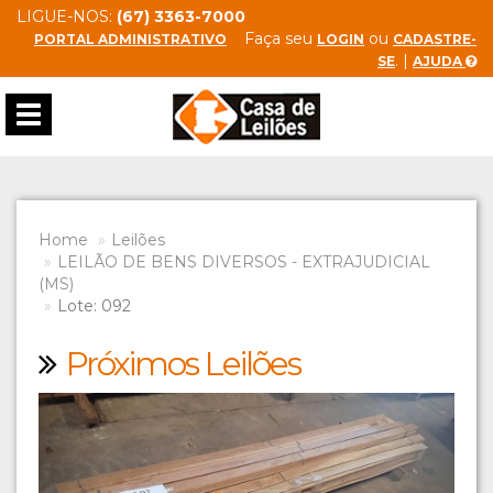
LIGUE-NOS:
(67) 3363-7000
Faça seu
ou
PORTAL ADMINISTRATIVO
LOGIN
CADASTRE-
. |
SE
AJUDA
Toggle
navigation
Home
Leilões
LEILÃO DE BENS DIVERSOS - EXTRAJUDICIAL
(MS)
Lote: 092
Próximos Leilões
Previous
Next