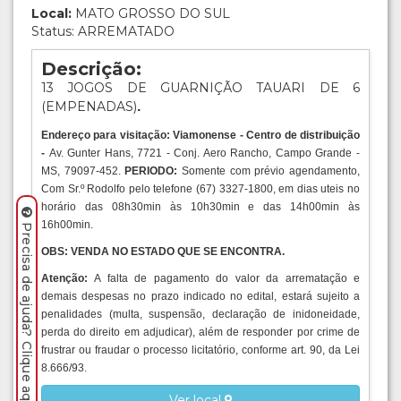
Local:
MATO GROSSO DO SUL
Status: ARREMATADO
Descrição:
13 JOGOS DE GUARNIÇÃO TAUARI DE 6
(EMPENADAS)
.
Endereço para visitação: Viamonense - Centro de distribuição
-
Av. Gunter Hans, 7721 - Conj. Aero Rancho, Campo Grande -
MS, 79097-452.
PERIODO:
Somente com prévio agendamento,
Com Sr.º Rodolfo pelo telefone (67) 3327-1800, em dias uteis no
horário das 08h30min às 10h30min e das 14h00min às
16h00min.
Precisa de ajuda? Clique aqui.
OBS: VENDA NO ESTADO QUE SE ENCONTRA.
Atenção:
A falta de pagamento do valor da arrematação e
demais despesas no prazo indicado no edital, estará sujeito a
penalidades (multa, suspensão, declaração de inidoneidade,
perda do direito em adjudicar), além de responder por crime de
frustrar ou fraudar o processo licitatório, conforme art. 90, da Lei
8.666/93.
Ver local