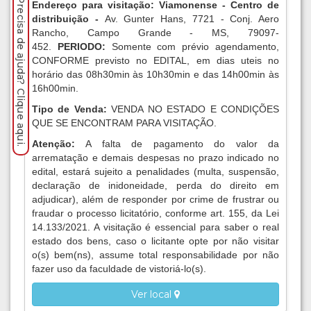
Precisa de ajuda? Clique aqui.
Endereço para visitação: Viamonense - Centro de
distribuição -
Av. Gunter Hans, 7721 - Conj. Aero
Rancho, Campo Grande - MS, 79097-
452.
PERIODO:
Somente com prévio agendamento,
CONFORME previsto no EDITAL, em dias uteis no
horário das 08h30min às 10h30min e das 14h00min às
16h00min.
Tipo de Venda:
VENDA NO ESTADO E CONDIÇÕES
QUE SE ENCONTRAM PARA VISITAÇÃO.
Atenção:
A falta de pagamento do valor da
arrematação e demais despesas no prazo indicado no
edital, estará sujeito a penalidades (multa, suspensão,
declaração de inidoneidade, perda do direito em
adjudicar), além de responder por crime de frustrar ou
fraudar o processo licitatório, conforme art. 155, da Lei
14.133/2021. A visitação é essencial para saber o real
estado dos bens, caso o licitante opte por não visitar
o(s) bem(ns), assume total responsabilidade por não
fazer uso da faculdade de vistoriá-lo(s).
Ver local