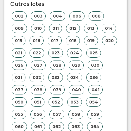
Outros lotes
002
003
004
006
008
009
010
011
012
013
014
015
016
017
018
019
020
021
022
023
024
025
026
027
028
029
030
031
032
033
034
036
037
038
039
040
041
050
051
052
053
054
055
056
057
058
059
060
061
062
063
064