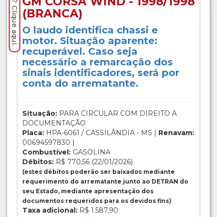
GM CORSA WIND - 1998/1998
(BRANCA)
O laudo identifica chassi e
motor. Situação aparente:
recuperável. Caso seja
necessário a remarcação dos
sinais identificadores, será por
conta do arrematante.
Situação:
PARA CIRCULAR COM DIREITO A
DOCUMENTAÇÃO
Placa:
HPA-6061 / CASSILÂNDIA - MS |
Renavam:
00694597830 |
Combustível:
GASOLINA
Débitos:
R$ 770,56 (22/01/2026)
(estes débitos poderão ser baixados mediante
requerimento do arrematante junto ao DETRAN do
seu Estado, mediante apresentação dos
documentos requeridos para os devidos fins)
Taxa adicional:
R$ 1.587,90