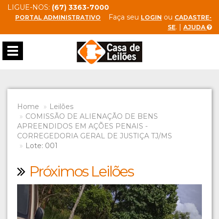
LIGUE-NOS:
(67) 3363-7000
Faça seu
ou
PORTAL ADMINISTRATIVO
LOGIN
CADASTRE-
. |
SE
AJUDA
Toggle
navigation
Home
Leilões
COMISSÃO DE ALIENAÇÃO DE BENS
APREENDIDOS EM AÇÕES PENAIS -
CORREGEDORIA GERAL DE JUSTIÇA TJ/MS
Lote: 001
Próximos Leilões
Previous
Next