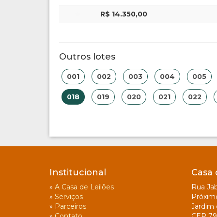
R$ 14.350,00
Outros lotes
001
002
003
004
005
018
019
020
021
022
Institucional
Casa 
»
A Casa de Leilões
Rua Jab
»
Serviços
Próxim
»
Parceiros
Jardim 
»
Contato
CEP 79