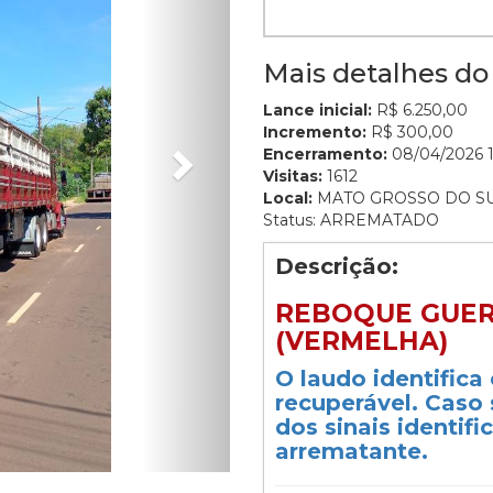
Mais detalhes do 
Lance inicial:
R$ 6.250,00
Incremento:
R$ 300,00
Encerramento:
08/04/2026 1
Visitas:
1612
Local:
MATO GROSSO DO S
Status: ARREMATADO
Descrição:
REBOQUE GUERR
(VERMELHA)
O laudo identifica
recuperável. Caso
dos sinais identif
arrematante.