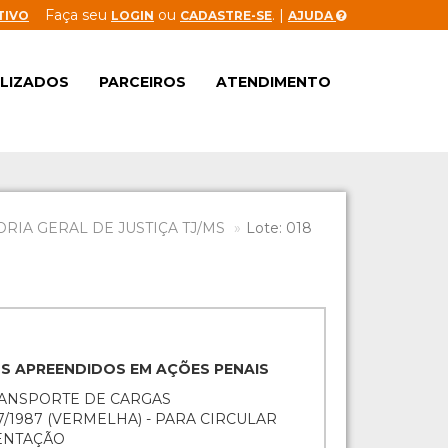
Faça seu
ou
. |
TIVO
LOGIN
CADASTRE-SE
AJUDA
ALIZADOS
PARCEIROS
ATENDIMENTO
IA GERAL DE JUSTIÇA TJ/MS
Lote: 018
ENS APREENDIDOS EM AÇÕES PENAIS
RANSPORTE DE CARGAS
/1987 (VERMELHA) - PARA CIRCULAR
ENTAÇÃO