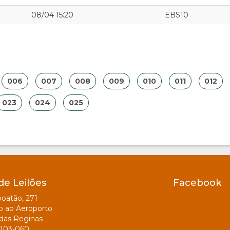
08/04 15:20
EBS10
006
007
008
009
010
011
012
023
024
025
de Leilões
Facebook
oatão, 271
o ao Aeroporto
das Reginas
103-060