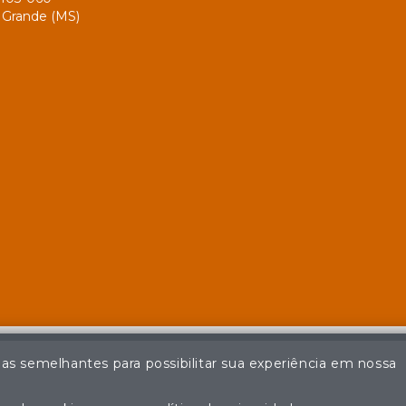
Grande (MS)
ias semelhantes para possibilitar sua experiência em nossa
© Casa de Leilões - Todos os direitos reservados