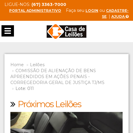
LIGUE-NOS:
(67) 3363-7000
Faça seu
ou
PORTAL ADMINISTRATIVO
LOGIN
CADASTRE-
. |
SE
AJUDA
Toggle
navigation
Home
Leilões
COMISSÃO DE ALIENAÇÃO DE BENS
APREENDIDOS EM AÇÕES PENAIS -
CORREGEDORIA GERAL DE JUSTIÇA TJ/MS
Lote: 011
Próximos Leilões
Previous
Next