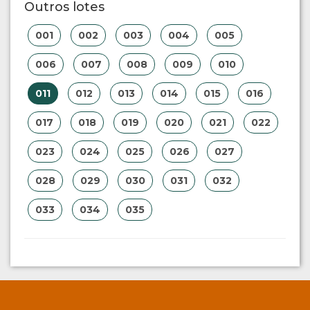
Outros lotes
001
002
003
004
005
006
007
008
009
010
011
012
013
014
015
016
017
018
019
020
021
022
023
024
025
026
027
028
029
030
031
032
033
034
035