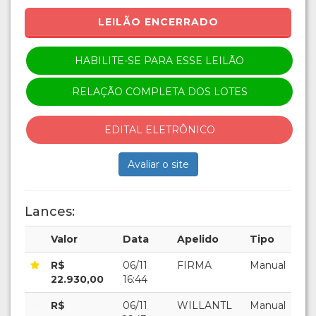
LEILÃO ENCERRADO
HABILITE-SE PARA ESSE LEILÃO
RELAÇÃO COMPLETA DOS LOTES
EDITAL ELETRÔNICO
Avaliar o site
Lances:
Valor
Data
Apelido
Tipo
R$
06/11
FIRMA
Manual
22.930,00
16:44
R$
06/11
WILLANTL
Manual