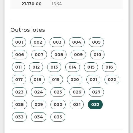
21.130,00
16:34
Outros lotes
001
002
003
004
005
006
007
008
009
010
011
012
013
014
015
016
017
018
019
020
021
022
023
024
025
026
027
028
029
030
031
032
033
034
035