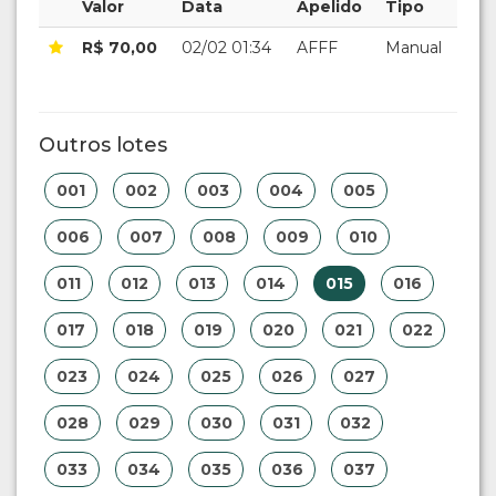
Valor
Data
Apelido
Tipo
R$ 70,00
02/02 01:34
AFFF
Manual
Outros lotes
001
002
003
004
005
006
007
008
009
010
011
012
013
014
015
016
017
018
019
020
021
022
023
024
025
026
027
028
029
030
031
032
033
034
035
036
037