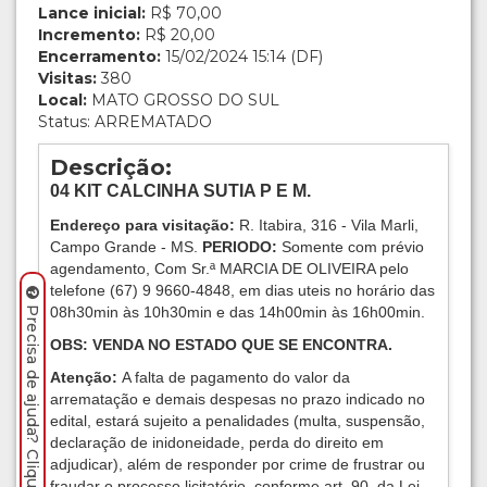
Lance inicial:
R$ 70,00
Incremento:
R$ 20,00
Encerramento:
15/02/2024 15:14 (DF)
Visitas:
380
Local:
MATO GROSSO DO SUL
Status: ARREMATADO
Descrição:
04 KIT CALCINHA SUTIA P E M.
Endereço para visitação:
R. Itabira, 316 - Vila Marli,
Campo Grande - MS.
PERIODO:
Somente com prévio
agendamento, Com Sr.ª MARCIA DE OLIVEIRA pelo
telefone (67) 9 9660-4848, em dias uteis no horário das
08h30min às 10h30min e das 14h00min às 16h00min.
Precisa de ajuda? Clique aqui.
OBS: VENDA NO ESTADO QUE SE ENCONTRA.
Atenção:
A falta de pagamento do valor da
arrematação e demais despesas no prazo indicado no
edital, estará sujeito a penalidades (multa, suspensão,
declaração de inidoneidade, perda do direito em
adjudicar), além de responder por crime de frustrar ou
fraudar o processo licitatório, conforme art. 90, da Lei