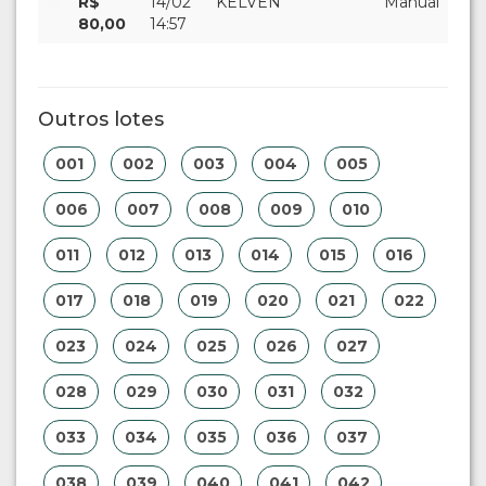
R$
14/02
KELVEN
Manual
80,00
14:57
Outros lotes
001
002
003
004
005
006
007
008
009
010
011
012
013
014
015
016
017
018
019
020
021
022
023
024
025
026
027
028
029
030
031
032
033
034
035
036
037
038
039
040
041
042