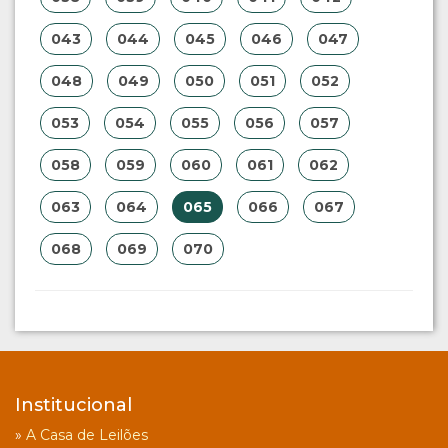
043
044
045
046
047
048
049
050
051
052
053
054
055
056
057
058
059
060
061
062
063
064
065
066
067
068
069
070
Institucional
»
A Casa de Leilões