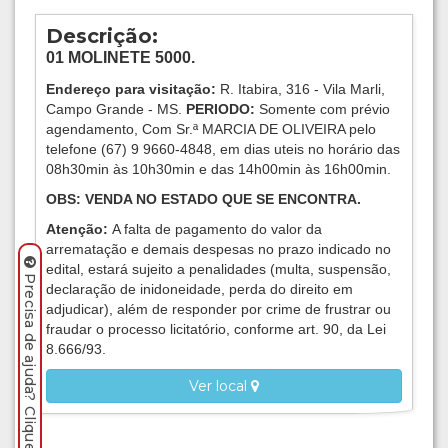
Descrição:
01 MOLINETE 5000.
Endereço para visitação:
R. Itabira, 316 - Vila Marli,
Campo Grande - MS.
PERIODO:
Somente com prévio
agendamento, Com Sr.ª MARCIA DE OLIVEIRA pelo
telefone (67) 9 9660-4848, em dias uteis no horário das
08h30min às 10h30min e das 14h00min às 16h00min.
OBS: VENDA NO ESTADO QUE SE ENCONTRA.
Atenção:
A falta de pagamento do valor da
arrematação e demais despesas no prazo indicado no
edital, estará sujeito a penalidades (multa, suspensão,
Precisa de ajuda? Clique aqui.
declaração de inidoneidade, perda do direito em
adjudicar), além de responder por crime de frustrar ou
fraudar o processo licitatório, conforme art. 90, da Lei
8.666/93.
Ver local