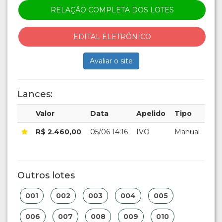
RELAÇÃO COMPLETA DOS LOTES
EDITAL ELETRÔNICO
Avaliar o site
Lances:
Valor
Data
Apelido
Tipo
R$ 2.460,00
05/06 14:16
IVO
Manual
Outros lotes
001
002
003
004
005
006
007
008
009
010