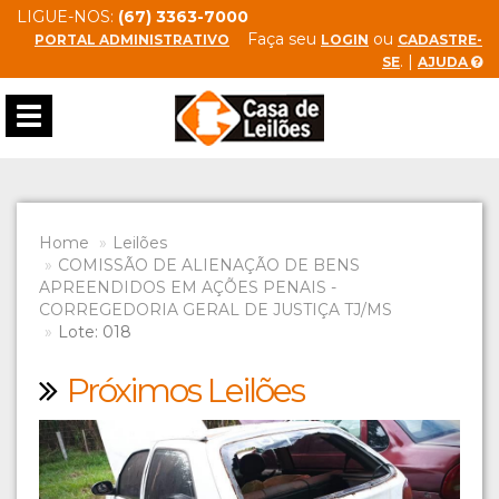
LIGUE-NOS:
(67) 3363-7000
Faça seu
ou
PORTAL ADMINISTRATIVO
LOGIN
CADASTRE-
. |
SE
AJUDA
Toggle
navigation
Home
Leilões
COMISSÃO DE ALIENAÇÃO DE BENS
APREENDIDOS EM AÇÕES PENAIS -
CORREGEDORIA GERAL DE JUSTIÇA TJ/MS
Lote: 018
Próximos Leilões
Previous
Next