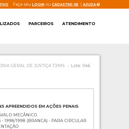
Faça seu
ou
. |
TIVO
LOGIN
CADASTRE-SE
AJUDA
ALIZADOS
PARCEIROS
ATENDIMENTO
IA GERAL DE JUSTIÇA TJ/MS
Lote: 046
ENS APREENDIDOS EM AÇÕES PENAIS
CAVALO MECÂNICO
- 1998/1998 (BRANCA) - PARA CIRCULAR
ENTAÇÃO