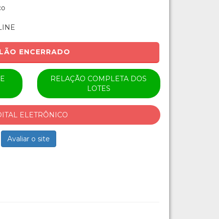
co
LINE
ILÃO ENCERRADO
SE
RELAÇÃO COMPLETA DOS
LOTES
DITAL ELETRÔNICO
Avaliar o site