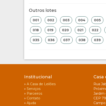
Outros lotes
001
002
003
004
005
018
019
020
021
022
035
036
037
038
039
Institucional
Casa 
»
A Casa de Leilões
Rua Jab
»
Serviços
Próxim
»
Parceiros
Jardim 
»
Contato
CEP 79
»
Ajuda
Campo 