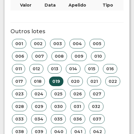
Valor
Data
Apelido
Tipo
Outros lotes
001
002
003
004
005
006
007
008
009
010
011
012
013
014
015
016
017
018
019
020
021
022
023
024
025
026
027
028
029
030
031
032
033
034
035
036
037
038
039
040
041
042