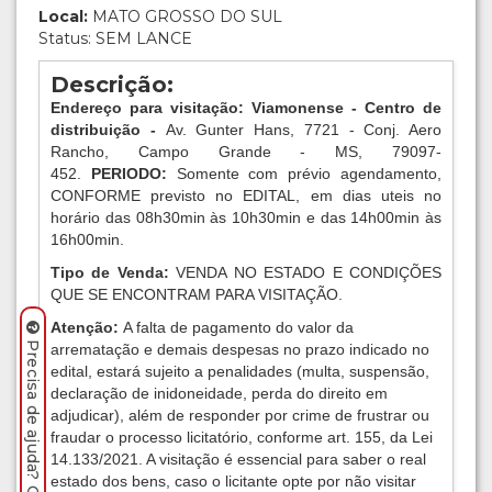
Local:
MATO GROSSO DO SUL
Status: SEM LANCE
Descrição:
Endereço para visitação: Viamonense - Centro de
distribuição -
Av. Gunter Hans, 7721 - Conj. Aero
Rancho, Campo Grande - MS, 79097-
452.
PERIODO:
Somente com prévio agendamento,
CONFORME previsto no EDITAL, em dias uteis no
horário das 08h30min às 10h30min e das 14h00min às
16h00min.
Tipo de Venda:
VENDA NO ESTADO E CONDIÇÕES
QUE SE ENCONTRAM PARA VISITAÇÃO.
Atenção:
A falta de pagamento do valor da
Precisa de ajuda? Clique aqui.
arrematação e demais despesas no prazo indicado no
edital, estará sujeito a penalidades (multa, suspensão,
declaração de inidoneidade, perda do direito em
adjudicar), além de responder por crime de frustrar ou
fraudar o processo licitatório, conforme art. 155, da Lei
14.133/2021. A visitação é essencial para saber o real
estado dos bens, caso o licitante opte por não visitar