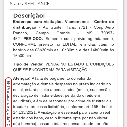
Status: SEM LANCE
Descrição:
Endereço para visitação: Viamonense - Centro de
distribuição -
Av. Gunter Hans, 7721 - Conj. Aero
Rancho, Campo Grande - MS, 79097-
452.
PERIODO:
Somente com prévio agendamento,
CONFORME previsto no EDITAL, em dias uteis no
horário das 08h30min às 10h30min e das 14h00min às
16h00min.
Tipo de Venda:
VENDA NO ESTADO E CONDIÇÕES
QUE SE ENCONTRAM PARA VISITAÇÃO.
Atenção:
A falta de pagamento do valor da
arrematação e demais despesas no prazo indicado no
Precisa de ajuda? Clique aqui.
edital, estará sujeito a penalidades (multa, suspensão,
declaração de inidoneidade, perda do direito em
adjudicar), além de responder por crime de frustrar ou
fraudar o processo licitatório, conforme art. 155, da Lei
14.133/2021. A visitação é essencial para saber o real
estado dos bens, caso o licitante opte por não visitar
o(s) bem(ns), assume total responsabilidade por não