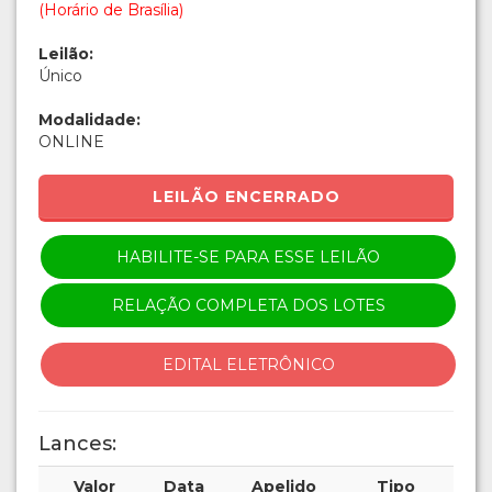
(Horário de Brasília)
Leilão:
Único
Modalidade:
ONLINE
LEILÃO ENCERRADO
HABILITE-SE PARA ESSE LEILÃO
RELAÇÃO COMPLETA DOS LOTES
EDITAL ELETRÔNICO
Lances:
Valor
Data
Apelido
Tipo