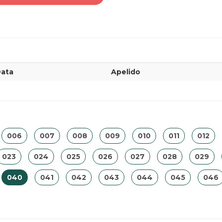
ata
Apelido
006
007
008
009
010
011
012
023
024
025
026
027
028
029
040
041
042
043
044
045
046