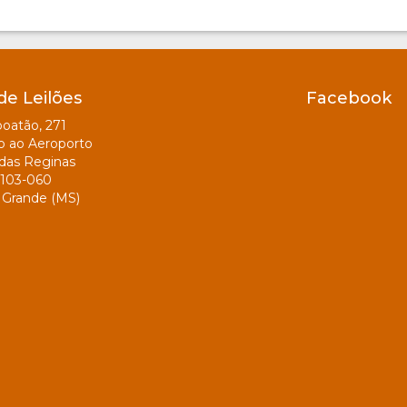
de Leilões
Facebook
oatão, 271
o ao Aeroporto
das Reginas
103-060
Grande (MS)