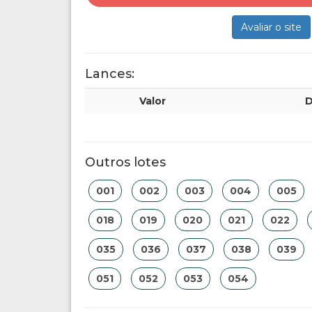
Avaliar o site
Lances:
Valor
D
Outros lotes
001
002
003
004
005
018
019
020
021
022
035
036
037
038
039
051
052
053
054