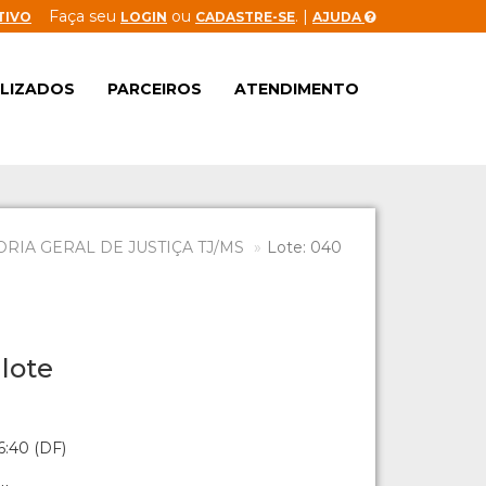
Faça seu
ou
. |
TIVO
LOGIN
CADASTRE-SE
AJUDA
ALIZADOS
PARCEIROS
ATENDIMENTO
IA GERAL DE JUSTIÇA TJ/MS
Lote: 040
lote
6:40 (DF)