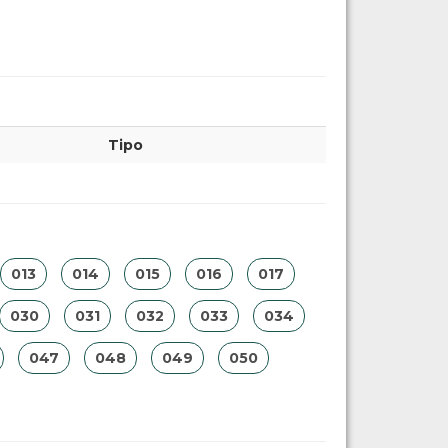
Tipo
013
014
015
016
017
030
031
032
033
034
047
048
049
050