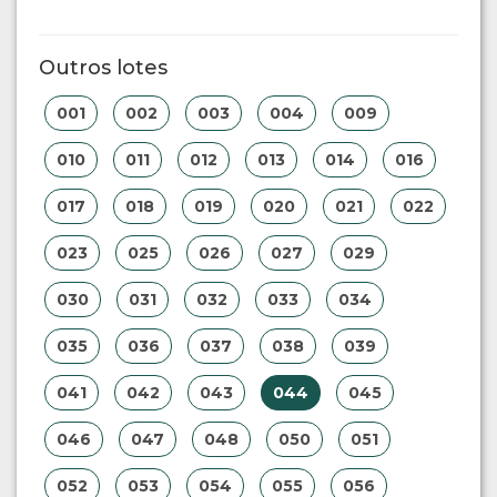
Outros lotes
001
002
003
004
009
010
011
012
013
014
016
017
018
019
020
021
022
023
025
026
027
029
030
031
032
033
034
035
036
037
038
039
041
042
043
044
045
046
047
048
050
051
052
053
054
055
056