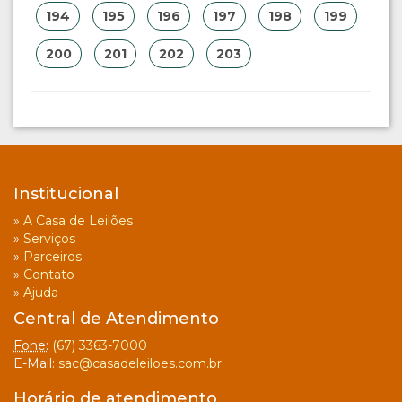
194
195
196
197
198
199
200
201
202
203
Institucional
»
A Casa de Leilões
»
Serviços
»
Parceiros
»
Contato
»
Ajuda
Central de Atendimento
Fone:
(67) 3363-7000
E-Mail:
sac@casadeleiloes.com.br
Horário de atendimento