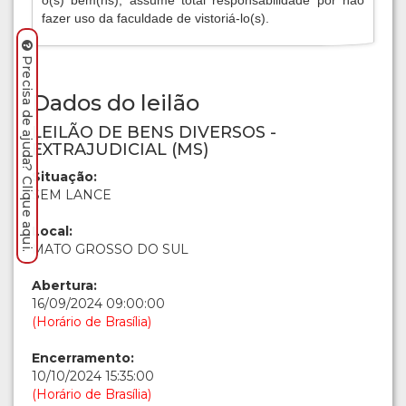
o(s) bem(ns), assume total responsabilidade por não
fazer uso da faculdade de vistoriá-lo(s).
Precisa de ajuda? Clique aqui.
Dados do leilão
LEILÃO DE BENS DIVERSOS -
EXTRAJUDICIAL (MS)
Situação:
SEM LANCE
Local:
MATO GROSSO DO SUL
Abertura:
16/09/2024 09:00:00
(Horário de Brasília)
Encerramento:
10/10/2024 15:35:00
(Horário de Brasília)