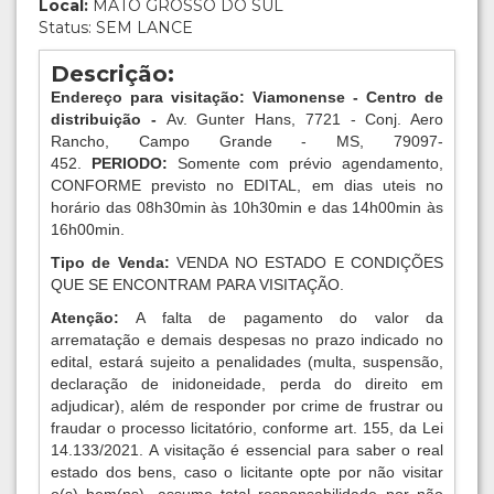
Local:
MATO GROSSO DO SUL
Status: SEM LANCE
Descrição:
Endereço para visitação: Viamonense - Centro de
distribuição -
Av. Gunter Hans, 7721 - Conj. Aero
Rancho, Campo Grande - MS, 79097-
452.
PERIODO:
Somente com prévio agendamento,
CONFORME previsto no EDITAL, em dias uteis no
horário das 08h30min às 10h30min e das 14h00min às
16h00min.
Tipo de Venda:
VENDA NO ESTADO E CONDIÇÕES
QUE SE ENCONTRAM PARA VISITAÇÃO.
Atenção:
A falta de pagamento do valor da
arrematação e demais despesas no prazo indicado no
edital, estará sujeito a penalidades (multa, suspensão,
declaração de inidoneidade, perda do direito em
adjudicar), além de responder por crime de frustrar ou
fraudar o processo licitatório, conforme art. 155, da Lei
14.133/2021. A visitação é essencial para saber o real
estado dos bens, caso o licitante opte por não visitar