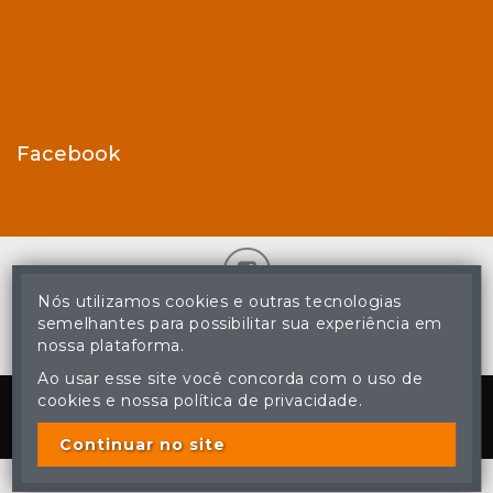
Facebook
Nós utilizamos cookies e outras tecnologias
© Casa de Leilões - Todos os direitos reservados
semelhantes para possibilitar sua experiência em
A cópia ou reprodução não autorizada do conteúdo deste site
nossa plataforma.
poderá acarretar em penas previstas em lei.
Ao usar esse site você concorda com o uso de
Plataforma
cookies e nossa política de privacidade.
Continuar no site