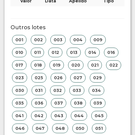
Valor
Data
Apelido
Tipo
Outros lotes
001
002
003
004
009
010
011
012
013
014
016
017
018
019
020
021
022
023
025
026
027
029
030
031
032
033
034
035
036
037
038
039
041
042
043
044
045
046
047
048
050
051