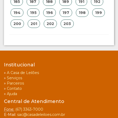
185
187
188
189
191
192
194
195
196
197
198
199
200
201
202
203
Institucional
»
A Casa de Leilões
»
Serviços
»
Parceiros
»
Contato
»
Ajuda
Central de Atendimento
Fone:
(67) 3363-7000
E-Mail:
sac@casadeleiloes.com.br