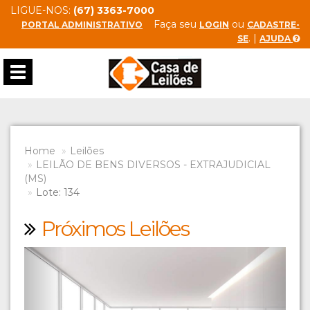
LIGUE-NOS:
(67) 3363-7000
Faça seu
ou
PORTAL ADMINISTRATIVO
LOGIN
CADASTRE-
. |
SE
AJUDA
Toggle
navigation
Home
Leilões
LEILÃO DE BENS DIVERSOS - EXTRAJUDICIAL
(MS)
Lote: 134
Próximos Leilões
Previous
Next