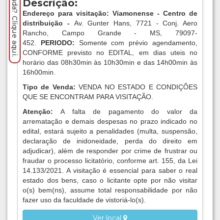
Precisa de ajuda? Clique aqui.
Descrição:
Endereço para visitação: Viamonense - Centro de
distribuição -
Av. Gunter Hans, 7721 - Conj. Aero
Rancho, Campo Grande - MS, 79097-
452.
PERIODO:
Somente com prévio agendamento,
CONFORME previsto no EDITAL, em dias uteis no
horário das 08h30min às 10h30min e das 14h00min às
16h00min.
Tipo de Venda:
VENDA NO ESTADO E CONDIÇÕES
QUE SE ENCONTRAM PARA VISITAÇÃO.
Atenção:
A falta de pagamento do valor da
arrematação e demais despesas no prazo indicado no
edital, estará sujeito a penalidades (multa, suspensão,
declaração de inidoneidade, perda do direito em
adjudicar), além de responder por crime de frustrar ou
fraudar o processo licitatório, conforme art. 155, da Lei
14.133/2021. A visitação é essencial para saber o real
estado dos bens, caso o licitante opte por não visitar
o(s) bem(ns), assume total responsabilidade por não
fazer uso da faculdade de vistoriá-lo(s).
Ver local