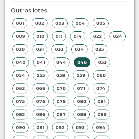
Outros lotes
001
002
003
004
005
009
010
011
014
022
024
030
031
033
034
035
040
041
044
046
053
054
055
058
059
060
062
066
070
071
074
075
076
079
080
081
082
086
087
088
089
090
091
092
093
094