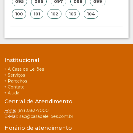
095
096
097
098
099
100
101
102
103
104
Institucional
»
A Casa de Leilões
»
Serviços
»
Parceiros
»
Contato
»
Ajuda
Central de Atendimento
Fone:
(67) 3363-7000
E-Mail:
sac@casadeleiloes.com.br
Horário de atendimento