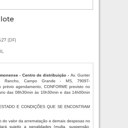
lote
:27 (DF)
UL
amonense - Centro de distribuição -
Av. Gunter
o Rancho, Campo Grande - MS, 79097-
 prévio agendamento, CONFORME previsto no
rário das 08h30min às 10h30min e das 14h00min
ESTADO E CONDIÇÕES QUE SE ENCONTRAM
o do valor da arrematação e demais despesas no
tará sujeito a penalidades (multa, suspensão,