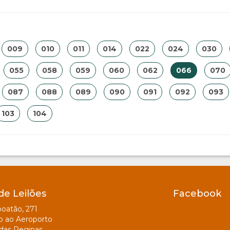
009
010
011
014
022
024
030
055
058
059
060
062
066
070
087
088
089
090
091
092
093
103
104
de Leilões
Facebook
oatão, 271
o ao Aeroporto
das Reginas