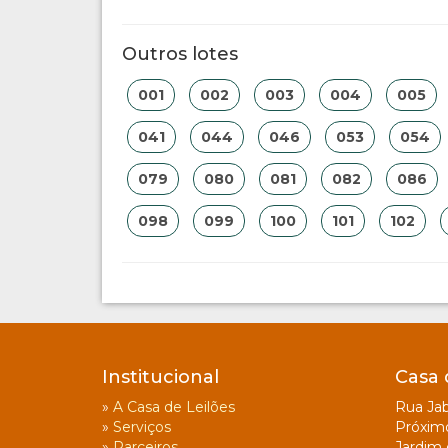
Outros lotes
001
002
003
004
005
041
044
046
053
054
079
080
081
082
086
098
099
100
101
102
Institucional
Casa 
»
A Casa de Leilões
Rua Jab
»
Serviços
Próxim
»
Parceiros
Jardim 