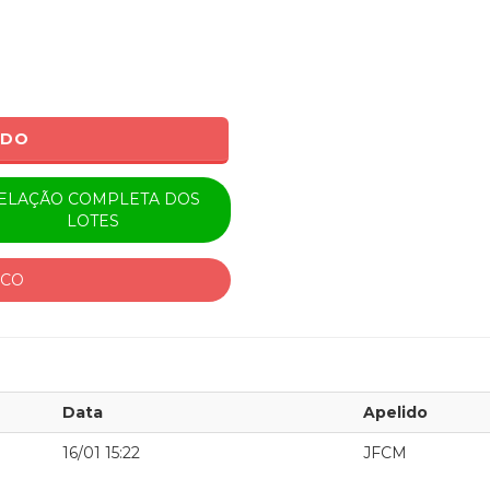
ADO
ELAÇÃO COMPLETA DOS
LOTES
ICO
Data
Apelido
16/01 15:22
JFCM