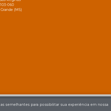
103-060
Grande (MS)
ias semelhantes para possibilitar sua experiência em nossa