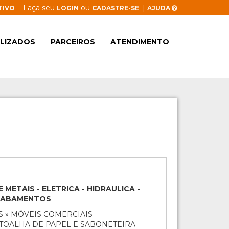
Faça seu
ou
. |
TIVO
LOGIN
CADASTRE-SE
AJUDA
ALIZADOS
PARCEIROS
ATENDIMENTO
 METAIS - ELETRICA - HIDRAULICA -
CABAMENTOS
S » MÓVEIS COMERCIAIS
 TOALHA DE PAPEL E SABONETEIRA