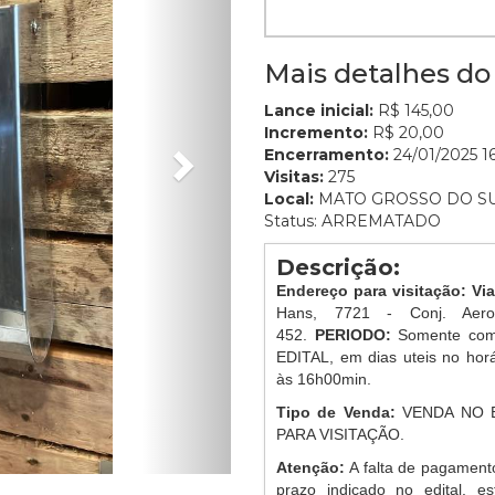
Mais detalhes do 
Lance inicial:
R$ 145,00
Incremento:
R$ 20,00
Encerramento:
24/01/2025 16
Visitas:
275
Local:
MATO GROSSO DO S
Status: ARREMATADO
Descrição:
Endereço para visitação: Vi
Hans, 7721 - Conj. Aer
452.
PERIODO:
Somente com
EDITAL, em dias uteis no ho
às 16h00min.
Tipo de Venda:
VENDA NO 
PARA VISITAÇÃO.
Atenção:
A falta de pagament
prazo indicado no edital, es