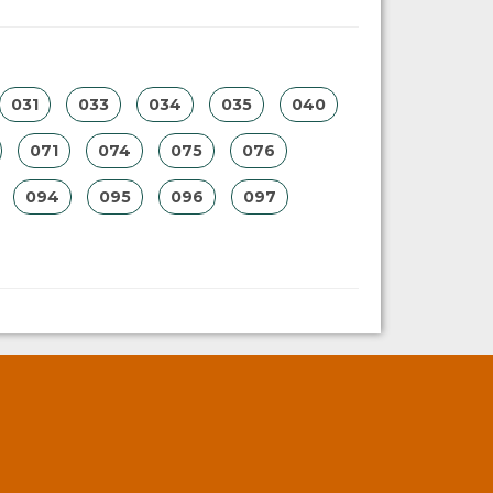
031
033
034
035
040
071
074
075
076
094
095
096
097