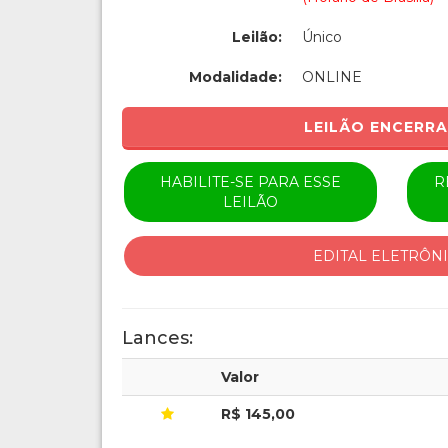
Leilão:
Único
Modalidade:
ONLINE
LEILÃO ENCERR
HABILITE-SE PARA ESSE
R
LEILÃO
EDITAL ELETRÔN
Lances:
Valor
R$ 145,00