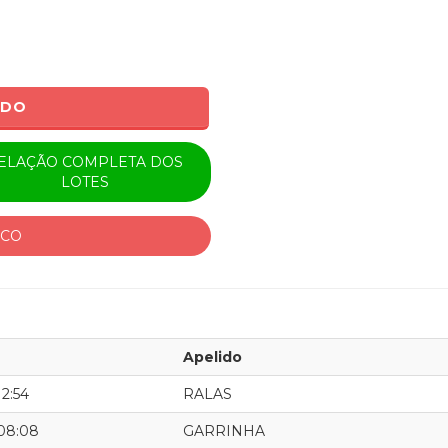
ADO
ELAÇÃO COMPLETA DOS
LOTES
ICO
Apelido
12:54
RALAS
 08:08
GARRINHA