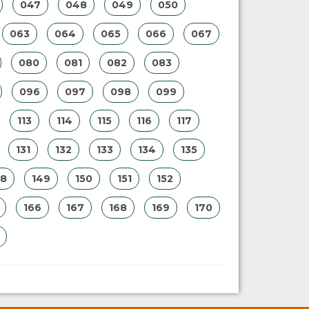
047
048
049
050
063
064
065
066
067
080
081
082
083
096
097
098
099
113
114
115
116
117
131
132
133
134
135
48
149
150
151
152
166
167
168
169
170