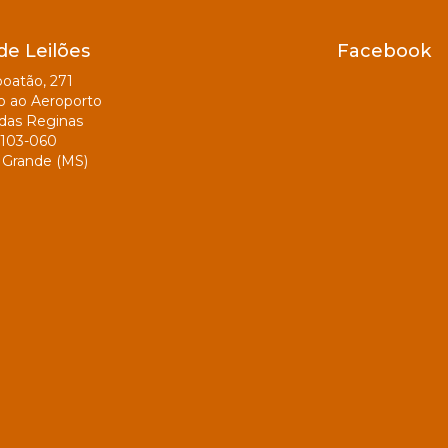
de Leilões
Facebook
oatão, 271
o ao Aeroporto
das Reginas
103-060
Grande (MS)