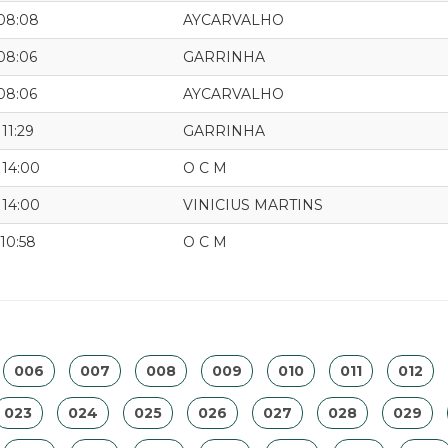
 08:08
AYCARVALHO
 08:06
GARRINHA
 08:06
AYCARVALHO
 11:29
GARRINHA
 14:00
O C M
 14:00
VINICIUS MARTINS
 10:58
O C M
006
007
008
009
010
011
012
023
024
025
026
027
028
029