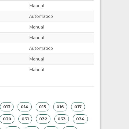
Manual
Automático
Manual
Manual
Automático
Manual
Manual
013
014
015
016
017
030
031
032
033
034