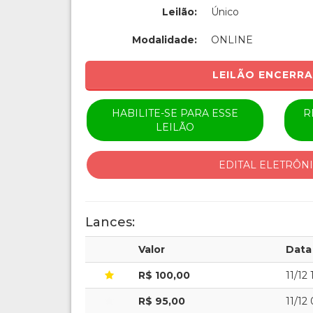
Leilão:
Único
Modalidade:
ONLINE
LEILÃO ENCERR
HABILITE-SE PARA ESSE
R
LEILÃO
EDITAL ELETRÔN
Lances:
Valor
Data
R$ 100,00
11/12 
R$ 95,00
11/12