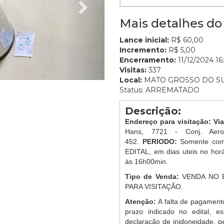
Mais detalhes do 
Lance inicial:
R$ 60,00
Incremento:
R$ 5,00
Encerramento:
11/12/2024 16:
Visitas:
337
Local:
MATO GROSSO DO S
Status: ARREMATADO
Descrição:
Endereço para visitação: Vi
Hans, 7721 - Conj. Aer
452.
PERIODO:
Somente com
EDITAL, em dias uteis no ho
às 16h00min.
Tipo de Venda:
VENDA NO 
PARA VISITAÇÃO.
Atenção:
A falta de pagament
prazo indicado no edital, es
declaração de inidoneidade, p