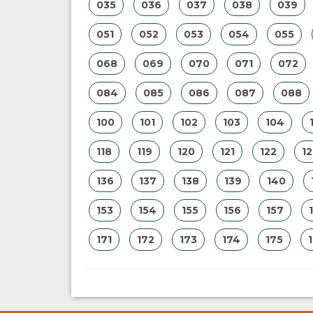
035
036
037
038
039
051
052
053
054
055
068
069
070
071
072
084
085
086
087
088
100
101
102
103
104
118
119
120
121
122
12
136
137
138
139
140
153
154
155
156
157
171
172
173
174
175