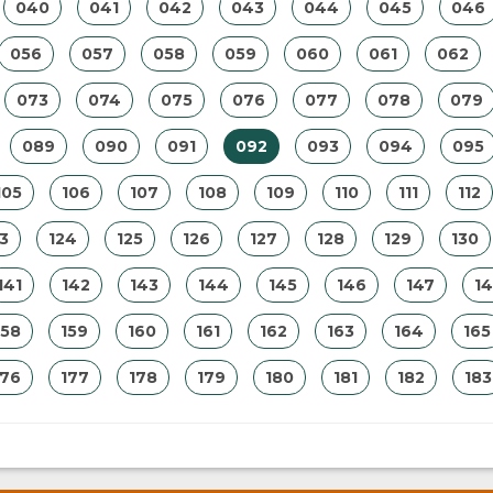
040
041
042
043
044
045
046
056
057
058
059
060
061
062
073
074
075
076
077
078
079
089
090
091
092
093
094
095
105
106
107
108
109
110
111
112
3
124
125
126
127
128
129
130
141
142
143
144
145
146
147
1
158
159
160
161
162
163
164
165
176
177
178
179
180
181
182
183