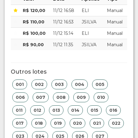
R$ 120,00
11/12 16:58
ELI
Manual
R$ 110,00
11/12 16:53
JSILVA
Manual
R$ 100,00
11/12 15:14
ELI
Manual
R$ 90,00
11/12 11:35
JSILVA
Manual
Outros lotes
001
002
003
004
005
006
007
008
009
010
011
012
013
014
015
016
017
018
019
020
021
022
023
024
025
026
027