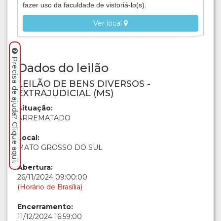
fazer uso da faculdade de vistoriá-lo(s).
Ver local
Precisa de ajuda? Clique aqui.
Dados do leilão
LEILÃO DE BENS DIVERSOS -
EXTRAJUDICIAL (MS)
Situação:
ARREMATADO
Local:
MATO GROSSO DO SUL
Abertura:
26/11/2024 09:00:00
(Horário de Brasília)
Encerramento:
11/12/2024 16:59:00