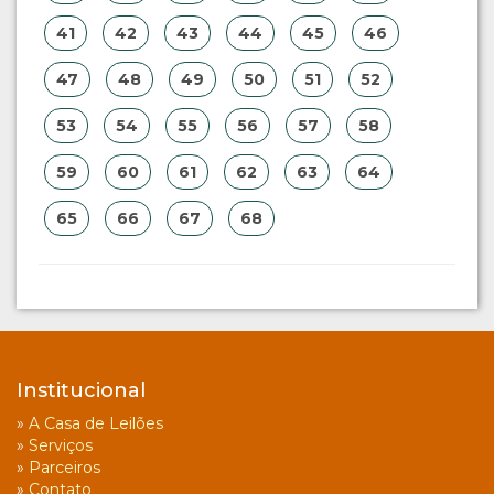
41
42
43
44
45
46
47
48
49
50
51
52
53
54
55
56
57
58
59
60
61
62
63
64
65
66
67
68
Institucional
»
A Casa de Leilões
»
Serviços
»
Parceiros
»
Contato