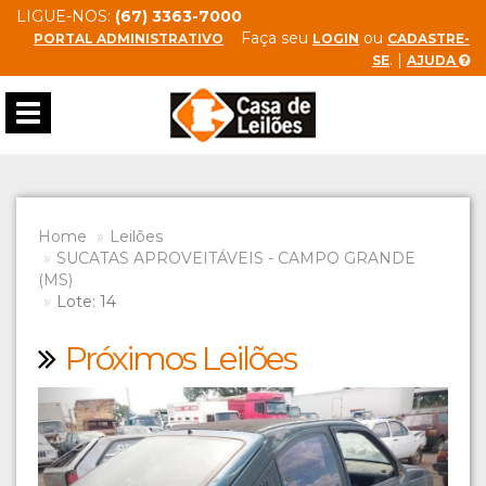
LIGUE-NOS:
(67) 3363-7000
Faça seu
ou
PORTAL ADMINISTRATIVO
LOGIN
CADASTRE-
. |
SE
AJUDA
Toggle
navigation
Home
Leilões
SUCATAS APROVEITÁVEIS - CAMPO GRANDE
(MS)
Lote: 14
Próximos Leilões
Previous
Next