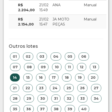
R$
21/02
ANA
Manual
2.204,00
15:49
R$
21/02
JA MOTO
Manual
2.154,00
15:47
PEÇAS
Outros lotes
01
02
03
04
05
06
07
08
09
10
11
12
13
14
15
16
17
18
19
20
21
22
23
24
25
26
27
28
29
30
31
32
33
34
35
36
37
38
39
40