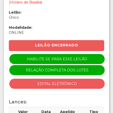
(Horário de Brasília)
Leilão:
Único
Modalidade:
ONLINE
LEILÃO ENCERRADO
HABILITE-SE PARA ESSE LEILÃO
RELAÇÃO COMPLETA DOS LOTES
EDITAL ELETRÔNICO
Lances:
Valor
Data
Apelido
Tipo