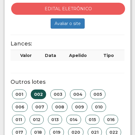
EDITAL ELETRÔNICO
Avaliar o site
Lances:
Valor
Data
Apelido
Tipo
Outros lotes
001
002
003
004
005
006
007
008
009
010
011
012
013
014
015
016
017
018
019
020
021
022