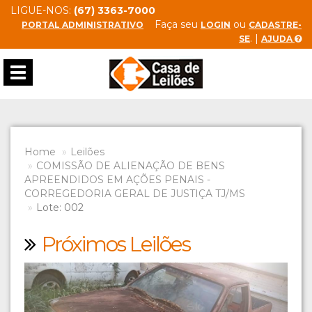
LIGUE-NOS:
(67) 3363-7000
Faça seu
ou
PORTAL ADMINISTRATIVO
LOGIN
CADASTRE-
. |
SE
AJUDA
Toggle
navigation
Home
Leilões
COMISSÃO DE ALIENAÇÃO DE BENS
APREENDIDOS EM AÇÕES PENAIS -
CORREGEDORIA GERAL DE JUSTIÇA TJ/MS
Lote: 002
Próximos Leilões
Previous
Next