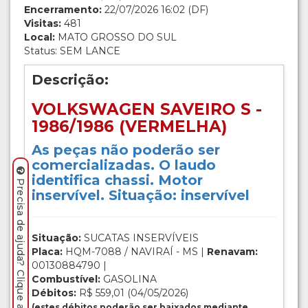
Encerramento:
22/07/2026 16:02 (DF)
Visitas:
481
Local:
MATO GROSSO DO SUL
Status: SEM LANCE
Descrição:
VOLKSWAGEN SAVEIRO S -
1986/1986 (VERMELHA)
As peças não poderão ser
comercializadas. O laudo
identifica chassi. Motor
Precisa de ajuda? Clique aqui.
inservível. Situação: inservível
Situação:
SUCATAS INSERVÍVEIS
Placa:
HQM-7088 / NAVIRAÍ - MS |
Renavam:
00130884790 |
Combustível:
GASOLINA
Débitos:
R$ 559,01 (04/05/2026)
(estes débitos poderão ser baixados mediante