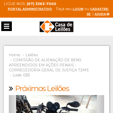
LIGUE-NOS:
(67) 3363-7000
Faça seu
ou
PORTAL ADMINISTRATIVO
LOGIN
CADASTRE-
. |
SE
AJUDA
Toggle
navigation
Home
Leilões
COMISSÃO DE ALIENAÇÃO DE BENS
APREENDIDOS EM AÇÕES PENAIS -
CORREGEDORIA GERAL DE JUSTIÇA TJ/MS
Lote: 033
Próximos Leilões
Previous
Next