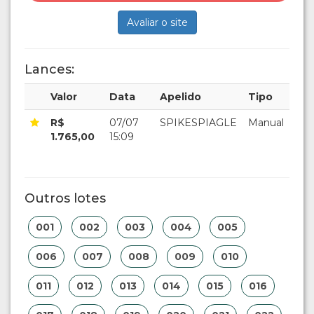
Avaliar o site
Lances:
Valor
Data
Apelido
Tipo
R$
07/07
SPIKESPIAGLE
Manual
1.765,00
15:09
Outros lotes
001
002
003
004
005
006
007
008
009
010
011
012
013
014
015
016