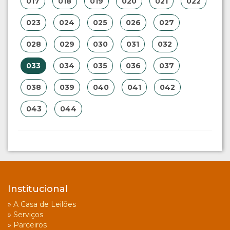
017
018
019
020
021
022
023
024
025
026
027
028
029
030
031
032
033
034
035
036
037
038
039
040
041
042
043
044
Institucional
»
A Casa de Leilões
»
Serviços
»
Parceiros