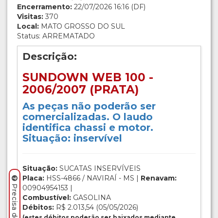
Encerramento:
22/07/2026 16:16 (DF)
Visitas:
370
Local:
MATO GROSSO DO SUL
Status: ARREMATADO
Descrição:
SUNDOWN WEB 100 -
2006/2007 (PRATA)
As peças não poderão ser
comercializadas. O laudo
identifica chassi e motor.
Situação: inservível
Situação:
SUCATAS INSERVÍVEIS
Placa:
HSS-4866 / NAVIRAÍ - MS |
Renavam:
00904954153 |
Combustível:
GASOLINA
Débitos:
R$ 2.013,54 (05/05/2026)
(estes débitos poderão ser baixados mediante