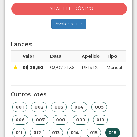
EDITAL ELETRÔNICO
Avaliar o site
Lances:
Valor
Data
Apelido
Tipo
R$ 28,80
03/07 21:36
REISTX
Manual
Outros lotes
001
002
003
004
005
006
007
008
009
010
011
012
013
014
015
016