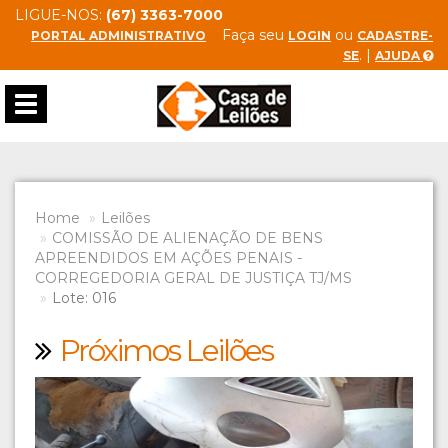
LIGUE-NOS:
(67) 3363-7000
Faça seu
ou
PORTAL ADMINISTRATIVO
LOGIN
CADASTRE-
. |
SE
AJUDA
Toggle
navigation
Home
Leilões
COMISSÃO DE ALIENAÇÃO DE BENS
APREENDIDOS EM AÇÕES PENAIS -
CORREGEDORIA GERAL DE JUSTIÇA TJ/MS
Lote: 016
Próximos Leilões
Previous
Next