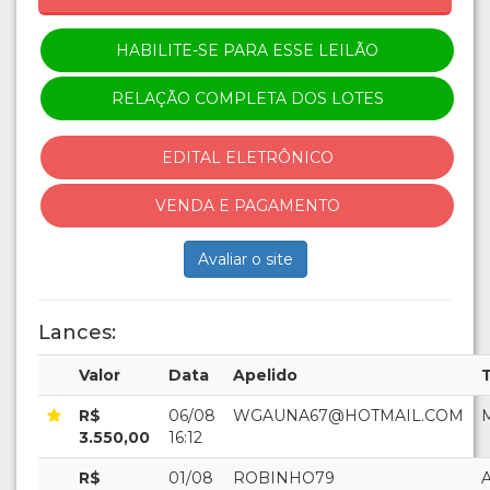
HABILITE-SE PARA ESSE LEILÃO
RELAÇÃO COMPLETA DOS LOTES
EDITAL ELETRÔNICO
VENDA E PAGAMENTO
Avaliar o site
Lances:
Valor
Data
Apelido
R$
06/08
WGAUNA67@HOTMAIL.COM
3.550,00
16:12
R$
01/08
ROBINHO79