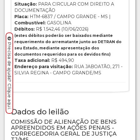
Situação:
PARA CIRCULAR COM DIREITO A
DOCUMENTAÇÃO
Placa:
HTM-6837 / CAMPO GRANDE - MS |
Combustível:
GASOLINA
Débitos:
R$ 1.542,46 (10/06/2026)
(estes débitos poderão ser baixados mediante
requerimento do arrematante junto ao DETRAN do
Precisa de ajuda? Clique aqui.
seu Estado, mediante apresentação dos
documentos requeridos para os devidos fins)
Taxa adicional:
R$ 494,90
Endereço para visitação:
RUA JABOATÃO, 271 -
SILVIA REGINA - CAMPO GRANDE/MS
Dados do leilão
COMISSÃO DE ALIENAÇÃO DE BENS
APREENDIDOS EM AÇÕES PENAIS -
CORREGEDORIA GERAL DE JUSTIÇA
TJ/MS