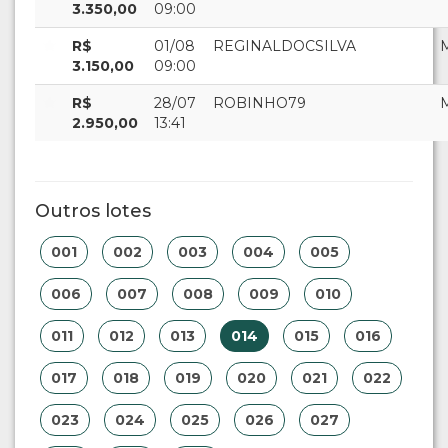
3.350,00
09:00
R$
01/08
REGINALDOCSILVA
3.150,00
09:00
R$
28/07
ROBINHO79
2.950,00
13:41
Outros lotes
001
002
003
004
005
006
007
008
009
010
011
012
013
014
015
016
017
018
019
020
021
022
023
024
025
026
027