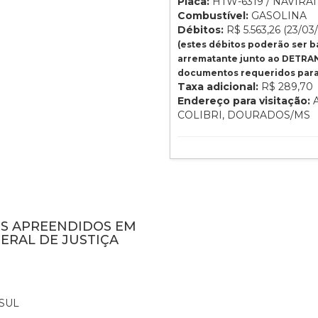
Placa:
HTW-6319 / NAVIRAÍ 
Combustível:
GASOLINA
Débitos:
R$ 5.563,26 (23/03
(estes débitos poderão ser 
arrematante junto ao DETRAN
documentos requeridos para 
Taxa adicional:
R$ 289,70
Endereço para visitação:
A
COLIBRI, DOURADOS/MS
NS APREENDIDOS EM
ERAL DE JUSTIÇA
SUL