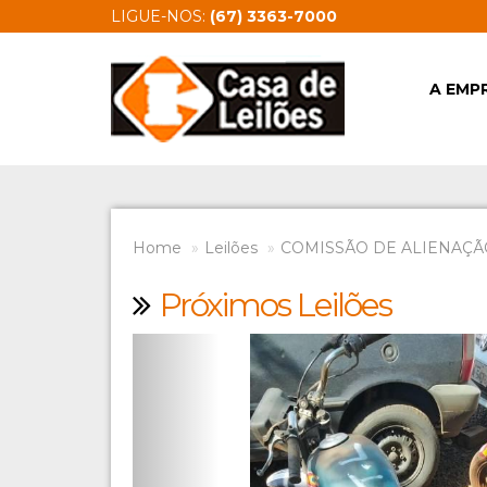
LIGUE-NOS:
(67) 3363-7000
A EMP
Home
Leilões
COMISSÃO DE ALIENAÇÃ
Próximos Leilões
Previous