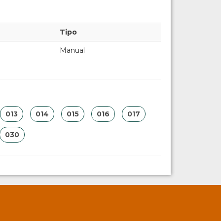
Tipo
Manual
013
014
015
016
017
030