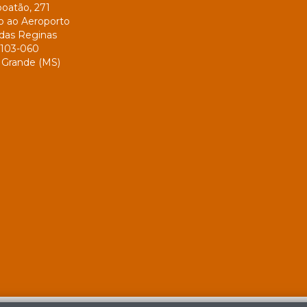
oatão, 271
o ao Aeroporto
das Reginas
103-060
Grande (MS)