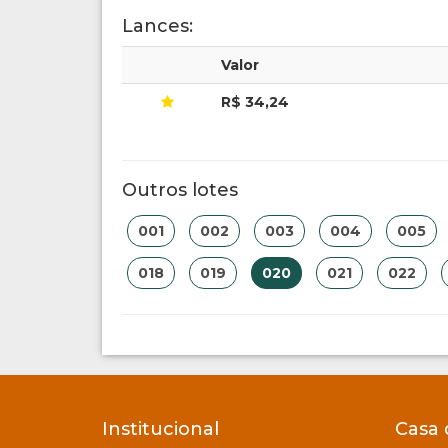
Lances:
Valor
R$ 34,24
Outros lotes
001
002
003
004
005
018
019
020
021
022
Institucional
Casa 