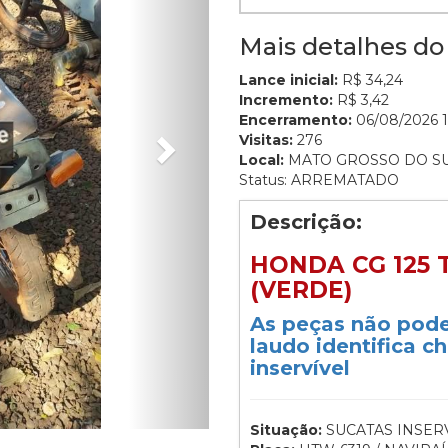
Mais detalhes do 
Lance inicial:
R$ 34,24
Incremento:
R$ 3,42
Encerramento:
06/08/2026 1
Visitas:
276
Local:
MATO GROSSO DO S
Status: ARREMATADO
Descrição:
HONDA CG 125 T
(VERDE)
As peças não pode
laudo identifica c
inservível
Situação:
SUCATAS INSERV