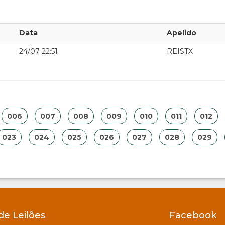
Data
Apelido
24/07 22:51
REISTX
006
007
008
009
010
011
012
023
024
025
026
027
028
029
de Leilões
Facebook