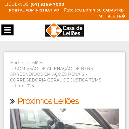
LIGUE-NOS:
(67) 3363-7000
Faça seu
ou
PORTAL ADMINISTRATIVO
LOGIN
CADASTRE-
. |
SE
AJUDA
Toggle
navigation
Home
Leilões
COMISSÃO DE ALIENAÇÃO DE BENS
APREENDIDOS EM AÇÕES PENAIS -
CORREGEDORIA GERAL DE JUSTIÇA TJ/MS
Lote: 023
Próximos Leilões
Previous
Next