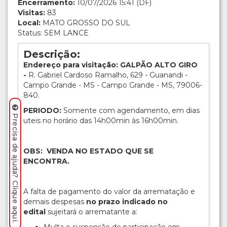
Encerramento:
10/07/2026 15:41 (DF)
Visitas:
83
Local:
MATO GROSSO DO SUL
Status: SEM LANCE
Descrição:
Endereço para visitação: GALPÃO ALTO GIRO
-
R. Gabriel Cardoso Ramalho, 629 - Guanandi -
Campo Grande - MS - Campo Grande - MS, 79006-
840.
PERIODO:
Somente com agendamento, em dias
Precisa de ajuda? Clique aqui.
uteis no horário das 14h00min às 16h00min.
OBS: VENDA NO ESTADO QUE SE
ENCONTRA.
A falta de pagamento do valor da arrematação e
demais despesas
no prazo indicado no
edital
sujeitará o arrematante a: