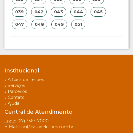
039
042
043
044
045
047
048
049
051
Institucional
»
A Casa de Leilões
»
Serviços
»
Parceiros
»
Contato
»
Ajuda
Central de Atendimento
Fone:
(67) 3363-7000
E-Mail:
sac@casadeleiloes.com.br