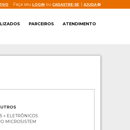
Faça seu
ou
. |
TIVO
LOGIN
CADASTRE-SE
AJUDA
ALIZADOS
PARCEIROS
ATENDIMENTO
OUTROS
S » ELETRÔNICOS
PO MICROSISTEM