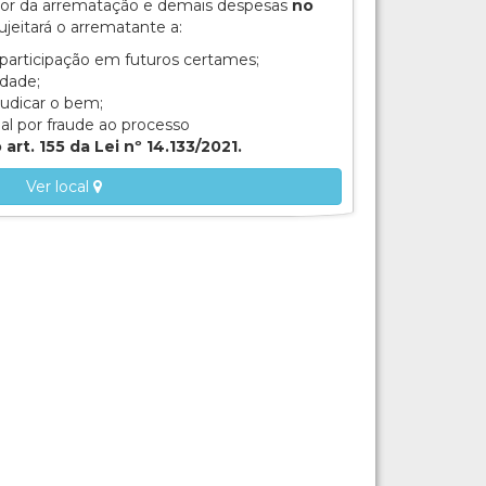
lor da arrematação e demais despesas
no
ujeitará o arrematante a:
participação em futuros certames;
idade;
judicar o bem;
al por fraude ao processo
art. 155 da Lei nº 14.133/2021.
Ver local