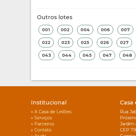
Outros lotes
001
002
004
006
007
022
023
025
026
027
043
044
045
047
048
Institucional
Casa 
»
A Casa de Leilões
Rua Jab
»
Serviços
Próxim
»
Parceiros
Jardim 
»
Contato
CEP 79