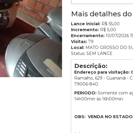
Mais detalhes do 
Lance inicial:
R$ 55,00
Incremento:
R$ 5,00
Encerramento:
10/07/2026 15
Visitas:
79
Local:
MATO GROSSO DO S
Status: SEM LANCE
Descrição:
Endereço para visitação
Ramalho, 629 - Guanandi - 
79006-840.
PERIODO:
Somente com age
14h00min às 16h00min.
OBS: VENDA NO ESTADO