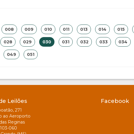
008
009
010
011
013
014
015
028
029
030
031
032
033
034
049
051
de Leilões
Facebook
oatão, 271
o ao Aeroporto
das Reginas
103-060