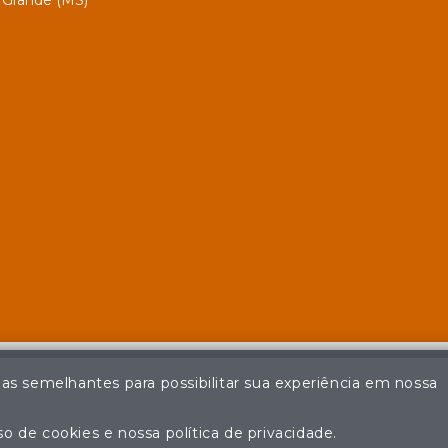
Grande (MS)
ias semelhantes para possibilitar sua experiência em nossa
© Casa de Leilões - Todos os direitos reservados
ção não autorizada do conteúdo deste site poderá acarretar em pena
o de cookies e nossa política de privacidade.