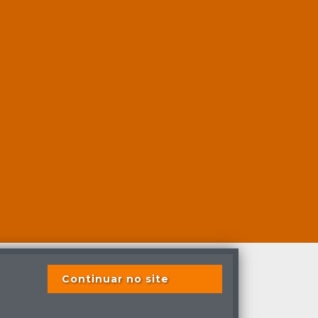
Continuar no site
s previstas em lei.