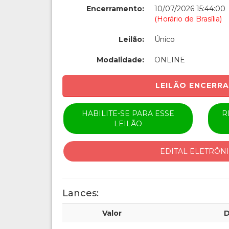
Encerramento:
10/07/2026 15:44:00
(Horário de Brasília)
Leilão:
Único
Modalidade:
ONLINE
LEILÃO ENCERR
HABILITE-SE PARA ESSE
R
LEILÃO
EDITAL ELETRÔN
Lances:
Valor
D