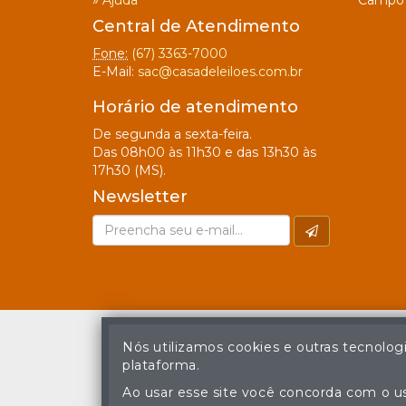
»
Ajuda
Campo 
Central de Atendimento
Fone:
(67) 3363-7000
E-Mail:
sac@casadeleiloes.com.br
Horário de atendimento
De segunda a sexta-feira.
Das 08h00 às 11h30 e das 13h30 às
17h30 (MS).
Newsletter
Nós utilizamos cookies e outras tecnolog
plataforma.
A cópia ou reprodu
Ao usar esse site você concorda com o us