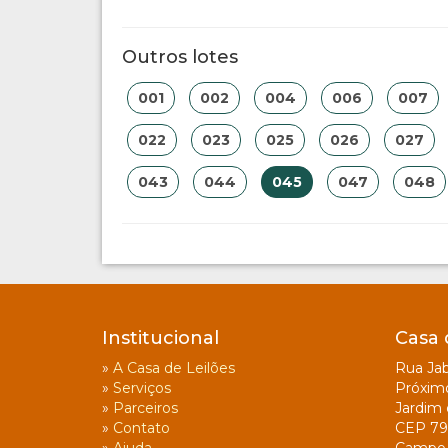
Outros lotes
001
002
004
006
007
022
023
025
026
027
043
044
045
047
048
Institucional
Casa 
»
A Casa de Leilões
Rua Jab
»
Serviços
Próxim
»
Parceiros
Jardim 
»
Contato
CEP 79