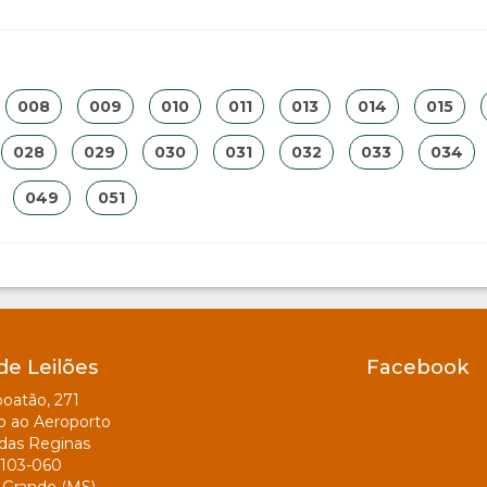
008
009
010
011
013
014
015
028
029
030
031
032
033
034
049
051
de Leilões
Facebook
oatão, 271
o ao Aeroporto
das Reginas
103-060