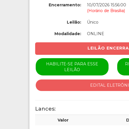
Encerramento:
10/07/2026 15:56:00
(Horário de Brasília)
Leilão:
Único
Modalidade:
ONLINE
LEILÃO ENCERR
HABILITE-SE PARA ESSE
R
LEILÃO
EDITAL ELETRÔN
Lances:
Valor
D