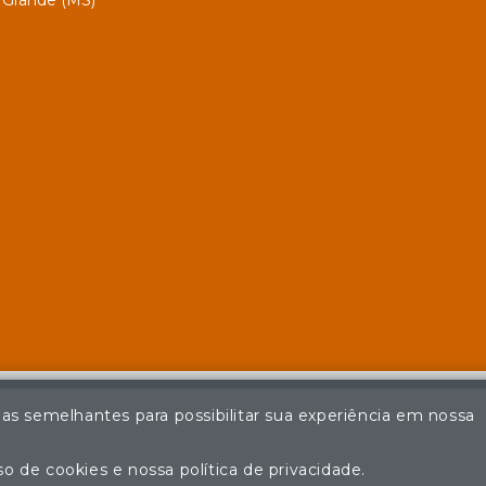
Grande (MS)
ias semelhantes para possibilitar sua experiência em nossa
© Casa de Leilões - Todos os direitos reservados
ção não autorizada do conteúdo deste site poderá acarretar em pena
o de cookies e nossa política de privacidade.