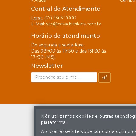
»
Ajuda
Campo 
Central de Atendimento
Fone:
(67) 3363-7000
E-Mail:
sac@casadeleiloes.com.br
Horário de atendimento
De segunda a sexta-feira.
Das 08h00 às 11h30 e das 13h30 às
17h30 (MS).
Newsletter
Nós utilizamos cookies e outras tecnolog
plataforma.
A cópia ou reprodu
Ao usar esse site você concorda com o us