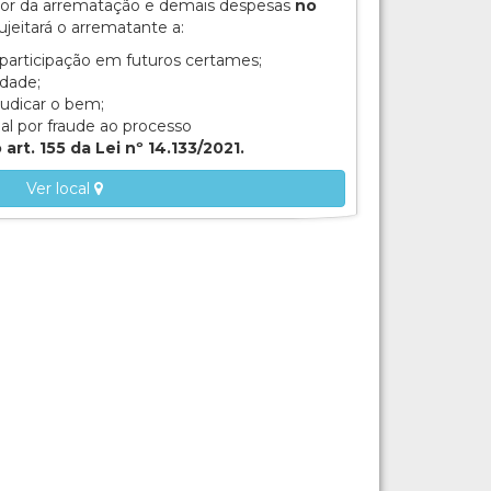
lor da arrematação e demais despesas
no
ujeitará o arrematante a:
participação em futuros certames;
idade;
judicar o bem;
al por fraude ao processo
art. 155 da Lei nº 14.133/2021.
Ver local