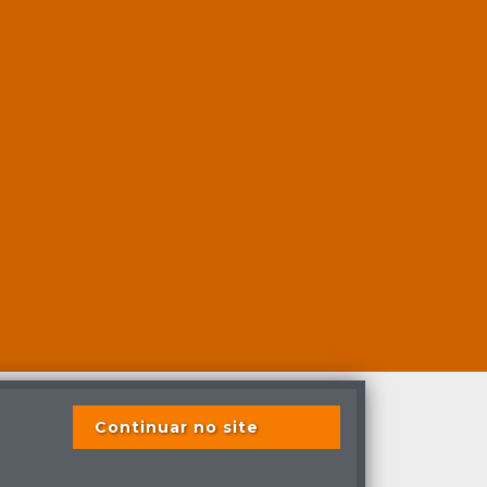
Continuar no site
s previstas em lei.