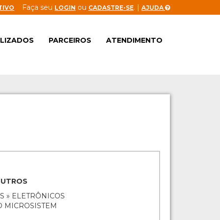
Faça seu
ou
. |
TIVO
LOGIN
CADASTRE-SE
AJUDA
ALIZADOS
PARCEIROS
ATENDIMENTO
OUTROS
S » ELETRÔNICOS
O MICROSISTEM