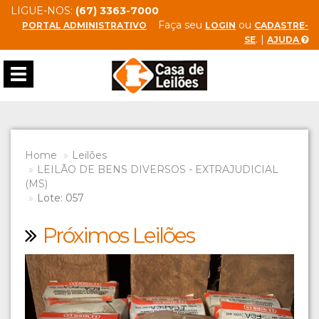
LIGUE-NOS:
(67) 3363-7000
Faça seu
ou
PORTAL ADMINISTRATIVO
LOGIN
CADASTRE-
. |
SE
AJUDA
Toggle
navigation
Home
Leilões
LEILÃO DE BENS DIVERSOS - EXTRAJUDICIAL
(MS)
Lote: 057
Próximos Leilões
Previous
Next