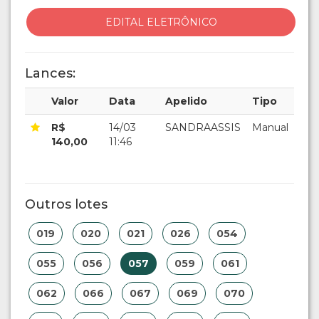
EDITAL ELETRÔNICO
Lances:
Valor
Data
Apelido
Tipo
R$
14/03
SANDRAASSIS
Manual
140,00
11:46
Outros lotes
019
020
021
026
054
055
056
057
059
061
062
066
067
069
070