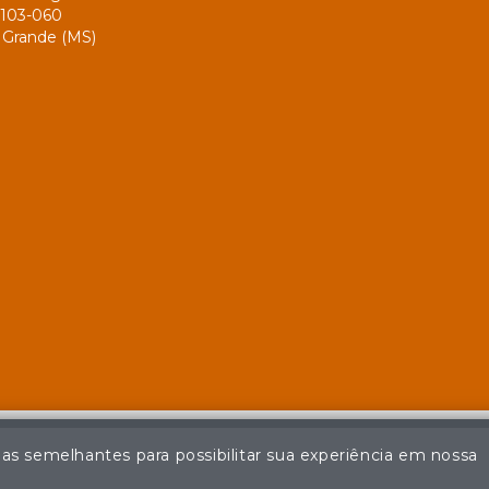
103-060
Grande (MS)
ias semelhantes para possibilitar sua experiência em nossa
© Casa de Leilões - Todos os direitos reservados