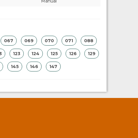
Manual
067
069
070
071
088
3
123
124
125
126
129
145
146
147