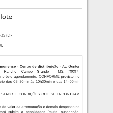
lote
:35 (DF)
UL
amonense - Centro de distribuição -
Av. Gunter
o Rancho, Campo Grande - MS, 79097-
 prévio agendamento, CONFORME previsto no
rário das 08h30min às 10h30min e das 14h00min
ESTADO E CONDIÇÕES QUE SE ENCONTRAM
o do valor da arrematação e demais despesas no
tará sujeito a penalidades (multa, suspensão,