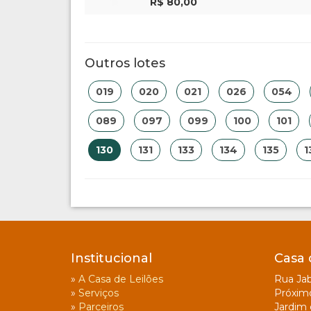
R$ 80,00
Outros lotes
019
020
021
026
054
089
097
099
100
101
130
131
133
134
135
1
Institucional
Casa 
»
A Casa de Leilões
Rua Jab
»
Serviços
Próxim
»
Parceiros
Jardim 