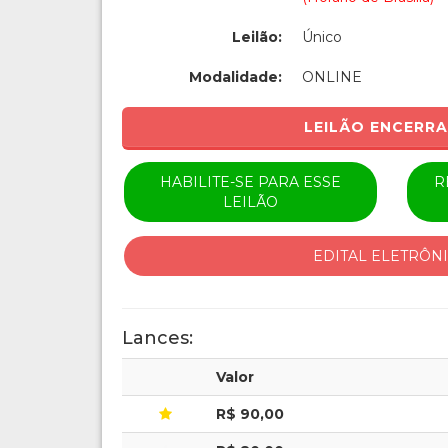
Leilão:
Único
Modalidade:
ONLINE
LEILÃO ENCERR
HABILITE-SE PARA ESSE
R
LEILÃO
EDITAL ELETRÔN
Lances:
Valor
R$ 90,00