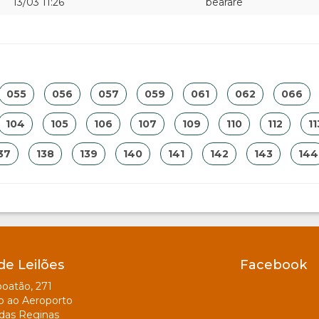
13/03 11:26
bearare
055
056
057
059
061
062
066
104
105
106
107
109
110
112
11
37
138
139
140
141
142
143
144
de Leilões
Facebook
oatão, 271
o ao Aeroporto
das Reginas