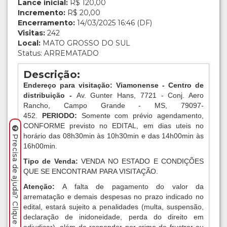
Lance inicial:
R$ 120,00
Incremento:
R$ 20,00
Encerramento:
14/03/2025 16:46 (DF)
Visitas:
242
Local:
MATO GROSSO DO SUL
Status: ARREMATADO
Descrição:
Endereço para visitação: Viamonense - Centro de
distribuição -
Av. Gunter Hans, 7721 - Conj. Aero
Rancho, Campo Grande - MS, 79097-
452.
PERIODO:
Somente com prévio agendamento,
CONFORME previsto no EDITAL, em dias uteis no
horário das 08h30min às 10h30min e das 14h00min às
Precisa de ajuda? Clique aqui.
16h00min.
Tipo de Venda:
VENDA NO ESTADO E CONDIÇÕES
QUE SE ENCONTRAM PARA VISITAÇÃO.
Atenção:
A falta de pagamento do valor da
arrematação e demais despesas no prazo indicado no
edital, estará sujeito a penalidades (multa, suspensão,
declaração de inidoneidade, perda do direito em