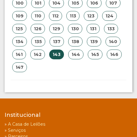
100
101
104
105
106
107
109
110
112
113
123
124
125
126
129
130
131
133
134
135
137
138
139
140
141
142
143
144
145
146
147
Institucional
»
A Casa de Leilões
»
Serviços
»
Parceiros