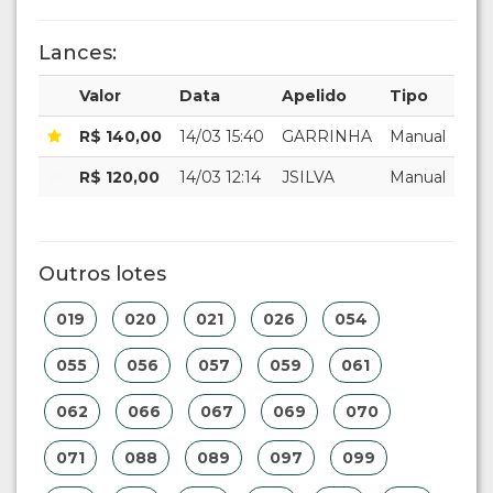
Lances:
Valor
Data
Apelido
Tipo
R$ 140,00
14/03 15:40
GARRINHA
Manual
R$ 120,00
14/03 12:14
JSILVA
Manual
Outros lotes
019
020
021
026
054
055
056
057
059
061
062
066
067
069
070
071
088
089
097
099