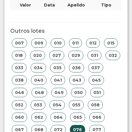
Valor
Data
Apelido
Tipo
Outros lotes
007
009
010
011
012
015
018
020
027
029
031
032
033
034
035
036
037
038
040
041
043
045
046
048
049
050
051
052
053
054
055
058
060
062
064
065
066
067
068
072
076
077